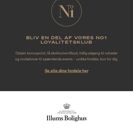
BLIV EN DEL AF VORES NO1
LOYALITETSKLUB
Optjen bonuspoint, få eksklusive tilbud, tidlig adgang til nyheder
og invitationer til spændende events - unikke fordele, kun for dig.
Se alle dine fordele her