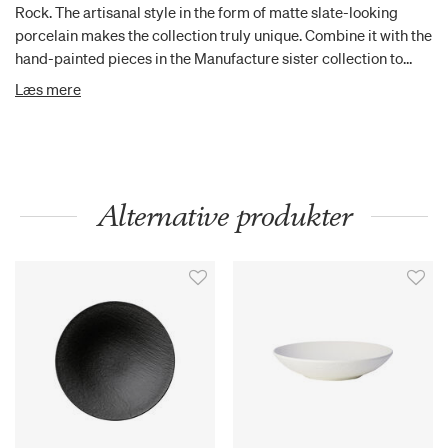
Rock. The artisanal style in the form of matte slate-looking
porcelain makes the collection truly unique. Combine it with the
hand-painted pieces in the Manufacture sister collection to
bring warmth to your table. This stylish deep bowl made from
Læs mere
Premium Porcelain is perfect for vegetables, potatoes and
salads. The raised rim is very practical for drip-free serving.
Impress your guests with sophisticated tableware design.
Alternative produkter