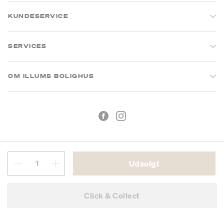
KUNDESERVICE
SERVICES
OM ILLUMS BOLIGHUS
Udsolgt
Handelsbetingelser
Privatlivspolitik
Click & Collect
CVR: 26573394