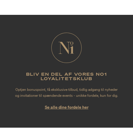
BLIV EN DEL AF VORES NO1
LOYALITETSKLUB
Optjen bonuspoint, få eksklusive tilbud, tidlig adgang til nyheder
og invitationer til spændende events - unikke fordele, kun for dig.
Se alle dine fordele her