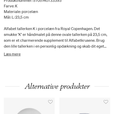
Produktnummer: 5705140733393
Farve: K
Materiale: porcelæn
Mål: L: 23,5 cm
Alfabet tallerken K i porcelæn fra Royal Copenhagen. Det
smukke ’K’ er håndmalet på denne ovale tallerken på 23,5 cm,
som er et charmerende supplement til Alfabetkrusene. Brug
den lille tallerken i en personlig opdækning og skab dit eget
udtryk ved at kombinere den med andre steldele fra Royal
Læs mere
Copenhagen.
Alternative produkter