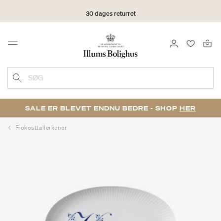
30 dages returret
LOG IND
FAVORIT
Menu
SØG
SALE ER BLEVET ENDNU BEDRE - SHOP
HER
Frokosttallerkener