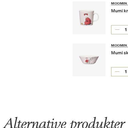
MOOMIN 
Mumi kru
MOOMIN 
Mumi sk
Alternative produkter