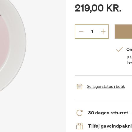
219,00 KR.
On
På
le
Se lagerstatus i butik
30 dages returret
Tilføj gaveindpakn