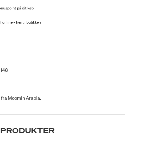
nuspoint på dit køb
l online - hent i butikken
6148
 fra Moomin Arabia.
 PRODUKTER