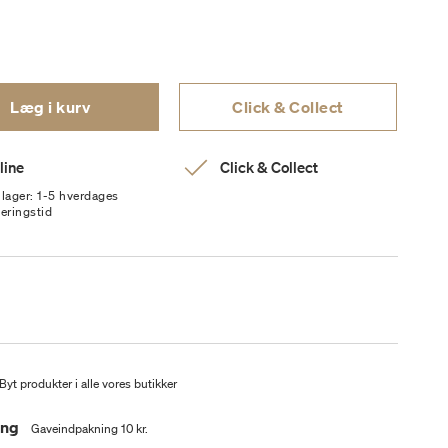
Læg i kurv
Click & Collect
line
Click & Collect
 lager: 1-5 hverdages
veringstid
Byt produkter i alle vores butikker
ing
Gaveindpakning 10 kr.