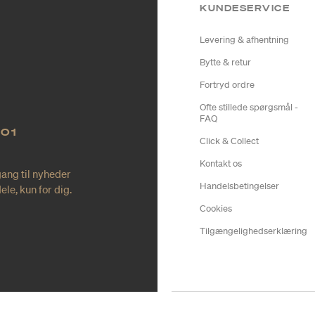
KUNDESERVICE
Levering & afhentning
Bytte & retur
Fortryd ordre
Ofte stillede spørgsmål -
FAQ
NO1
Click & Collect
Kontakt os
gang til nyheder
Handelsbetingelser
le, kun for dig.
Cookies
Tilgængelighedserklæring