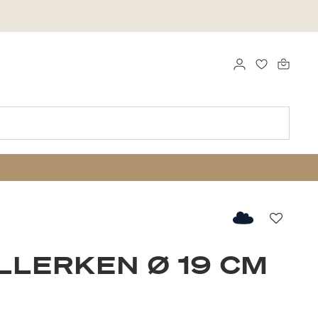
LOG IND
FAVORITTE
Favorit
LLERKEN Ø 19 CM