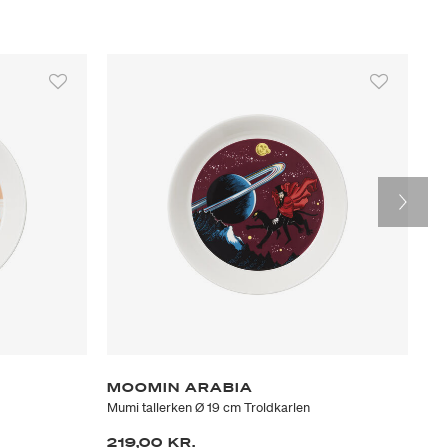
MOOMIN ARABIA
M
Mumi tallerken Ø 19 cm Troldkarlen
Mum
219,00 KR.
21