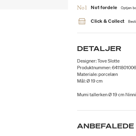
No1 fordele
Optjen bo
Click & Collect
Besti
DETALJER
Designer: Tove Slotte
Produktnummer: 641180100
Materiale: porcelæn
Mål: Ø 19 cm
Mumi tallerken Ø 19 cm Ninni
ANBEFALEDE