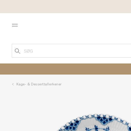
Menu
SØG
Kage- & Desserttallerkener