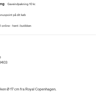
ing
Gaveindpakning 10 kr.
nuspoint på dit køb
l online - hent i butikken
e
0403
rken Ø 17 cm fra Royal Copenhagen.