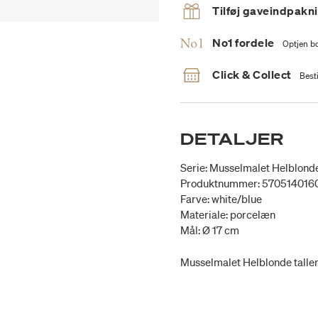
Tilføj gaveindpakn
No1 fordele
Optjen bo
Click & Collect
Besti
DETALJER
Serie: Musselmalet Helblond
Produktnummer: 570514016
Farve: white/blue
Materiale: porcelæn
Mål: Ø 17 cm
Musselmalet Helblonde talle