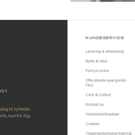
KUNDESERVICE
Levering & afhentning
Bytte & retur
Fortryd ordre
Ofte stillede spørgsmål -
FAQ
NO1
Click & Collect
Kontakt os
gang til nyheder
Handelsbetingelser
le, kun for dig.
Cookies
Tilgængelighedserklæring