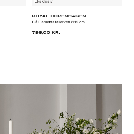
Eksklusiv
E
ROYAL COPENHAGEN
R
Blå Elements tallerken Ø 19 cm
Mus
799,00 KR.
2.