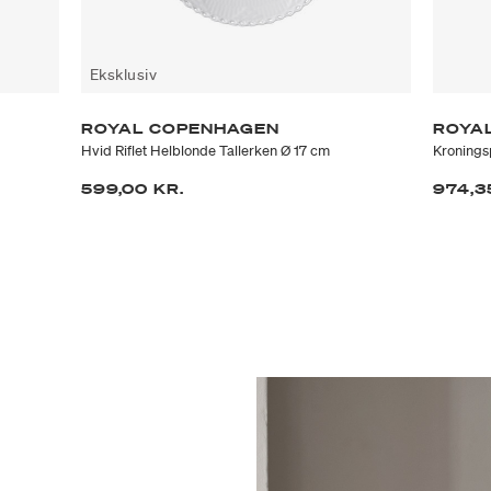
Eksklusiv
ROYAL COPENHAGEN
ROYA
Hvid Riflet Helblonde Tallerken Ø 17 cm
Kroningsp
ra
599,00 KR.
974,3