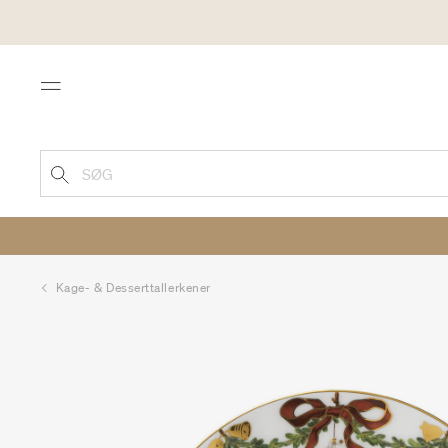
Menu
SØG
Kage- & Desserttallerkener