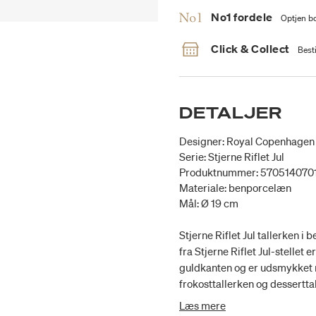
No1 fordele
Optjen bo
Click & Collect
Besti
DETALJER
Designer: Royal Copenhagen
Serie: Stjerne Riflet Jul
Produktnummer: 570514070
Materiale: benporcelæn
Mål: Ø 19 cm
Stjerne Riflet Jul tallerken
fra Stjerne Riflet Jul-stelle
guldkanten og er udsmykket m
frokosttallerken og dessert
steldele fra Royal Copenhagen
Læs mere