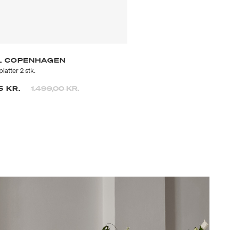
L COPENHAGEN
latter 2 stk.
Prisen er nedsat fra
til
5 KR.
1.499,00 KR.