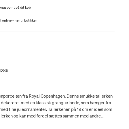
nuspoint på dit køb
l online - hent i butikken
1286
 i benporcelæn fra Royal Copenhagen. Denne smukke tallerken
t er dekoreret med en klassisk granguirlande, som hænger fra
ed fine juleornamenter. Tallerkenen på 19 cm er ideel som
tallerken og kan med fordel sættes sammen med andre
 for et personligt udtryk.