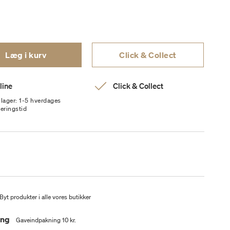
Læg i kurv
Click & Collect
line
Click & Collect
 lager: 1-5 hverdages
veringstid
Byt produkter i alle vores butikker
ing
Gaveindpakning 10 kr.