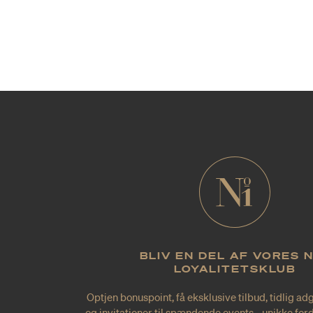
BLIV EN DEL AF VORES 
LOYALITETSKLUB
Optjen bonuspoint, få eksklusive tilbud, tidlig ad
og invitationer til spændende events - unikke forde