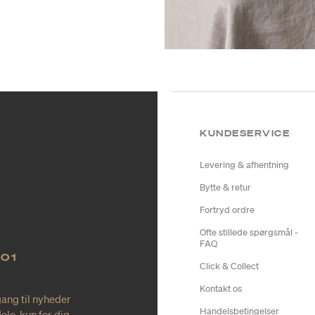
KUNDESERVICE
Levering & afhentning
Bytte & retur
Fortryd ordre
Ofte stillede spørgsmål -
FAQ
NO1
Click & Collect
Kontakt os
gang til nyheder
Handelsbetingelser
le, kun for dig.