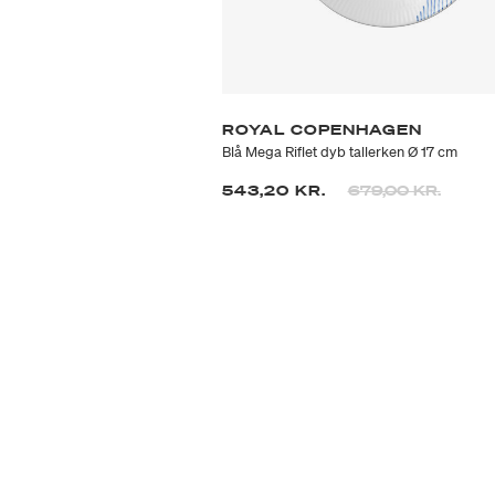
ROYAL COPENHAGEN
Blå Mega Riflet dyb tallerken Ø 17 cm
Prisen er nedsat f
til
543,20 KR.
679,00 KR.