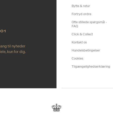
Bytte & retur
Fortryd ordre
Ofte stillede spørgsmål -
FAQ
NO1
Click & Collect
Kontakt os
gang til nyheder
Handelsbetingelser
le, kun for dig.
Cookies
Tilgængelighedserklæring