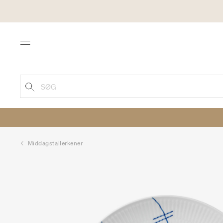
Menu
SØG
Middagstallerkener