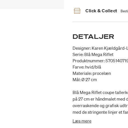
Click & Collect
Besti
DETALJER
Designer: Karen Kjældgård-
Serie: Blå Mega Riflet
Produktnummer: 570514071
Farve: hvid/blå
Materiale: procelæn
Mål: Ø 27 cm
Blå Mega Riflet coupe taller
på 27 cm er håndmalet med de
overraskende og grafisk udtr
med de stringente linjer et 
borddækning til hver en tid.
Læs mere