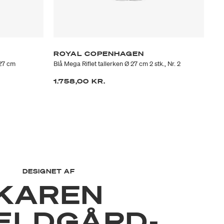
ROYAL COPENHAGEN
R
 27 cm
Blå Mega Riflet tallerken Ø 27 cm 2 stk., Nr. 2
Blå
1.758,00 KR.
75
DESIGNET AF
KAREN
ÆLDGÅRD-