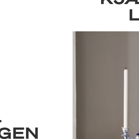
L
GEN