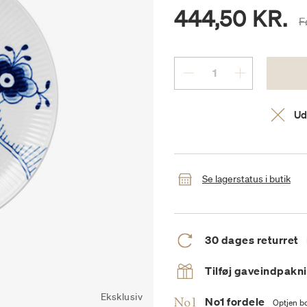
444,50 KR.
P
F
Ud
Se lagerstatus i butik
30 dages returret
Tilføj gaveindpakn
Eksklusiv
No1 fordele
Optjen bo