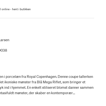
l online - hent i butikken
Larsen
9038
ken i porcelæn fra Royal Copenhagen. Denne coupe tallerken
t ikoniske mønster fra Blå Mega Riflet, som bringer et
yk ind i hjemmet. En enkelt stiliseret blomst danner sammen
fantasifuldt mønster, der skaber en kontemporær