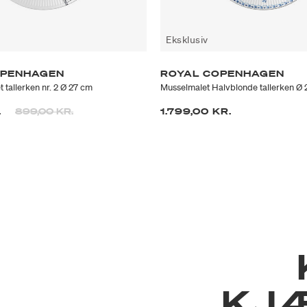
Eksklusiv
OPENHAGEN
ROYAL COPENHAGEN
t tallerken nr. 2 Ø 27 cm
Musselmalet Halvblonde tallerken Ø
Prisen er nedsat fra
til
.
899,00 KR.
1.799,00 KR.
KJ