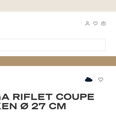
LOG IND
FAVORITTE
Favorit
A RIFLET COUPE
EN Ø 27 CM