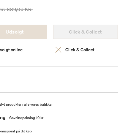
risen er nedsat fra
til
ør:
889,00 KR.
Udsolgt
Click & Collect
solgt online
Click & Collect
Byt produkter i alle vores butikker
ing
Gaveindpakning 10 kr.
nuspoint på dit køb