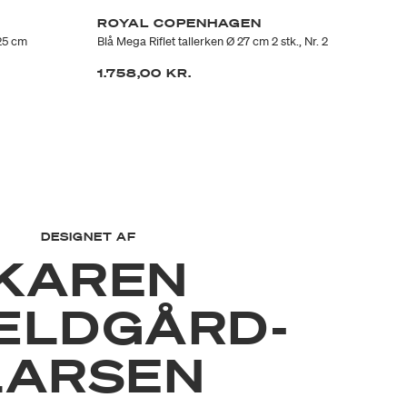
ROYAL COPENHAGEN
R
 25 cm
Blå Mega Riflet tallerken Ø 27 cm 2 stk., Nr. 2
Blå
at fra
1.758,00 KR.
75
DESIGNET AF
KAREN
ÆLDGÅRD-
LARSEN