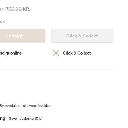
risen er nedsat fra
til
ør:
799,00 KR.
026.
Udsolgt
Click & Collect
solgt online
Click & Collect
Byt produkter i alle vores butikker
ing
Gaveindpakning 10 kr.