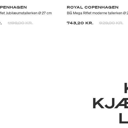
OPENHAGEN
ROYAL COPENHAGEN
flet Jubilæumstallerken Ø 27 cm
Blå Mega Riflet moderne tallerken Ø
Prisen er nedsat fra
til
Prisen er neds
til
R.
1.199,00 KR.
743,20 KR.
929,00 KR.
KJ