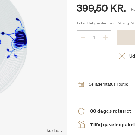
399,50 KR.
P
F
Tilbuddet gælder t.o.m. 9. aug. 2
Ud
Se lagerstatus i butik
30 dages returret
Tilføj gaveindpakn
Eksklusiv