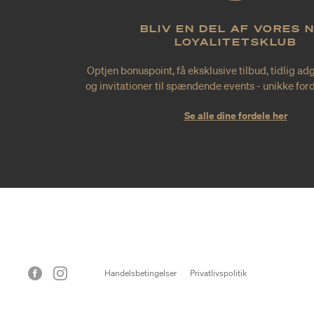
BLIV EN DEL AF VORES 
LOYALITETSKLUB
Optjen bonuspoint, få eksklusive tilbud, tidlig ad
og invitationer til spændende events - unikke forde
Se alle dine fordele her
Handelsbetingelser
Privatlivspolitik