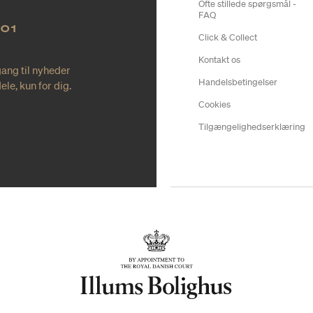
Ofte stillede spørgsmål -
FAQ
NO1
Click & Collect
Kontakt os
gang til nyheder
Handelsbetingelser
le, kun for dig.
Cookies
Tilgængelighedserklæring