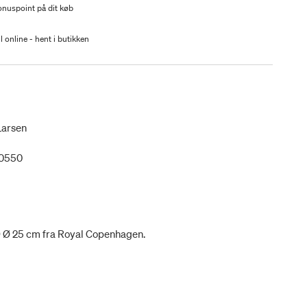
nuspoint på dit køb
l online - hent i butikken
Larsen
50550
 9 Ø 25 cm fra Royal Copenhagen.