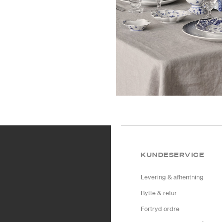
KUNDESERVICE
Levering & afhentning
Bytte & retur
Fortryd ordre