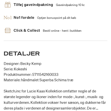
Tilføj gaveindpakning
Gaveindpakning 10 kr.
No1 fordele
Optjen bonuspoint på dit køb
Click & Collect
Bestil online - hent i butikken
DETALJER
Designer: Becky Kemp
Serie: Kokeshi
Produktnummer: 5711542160033
Materiale: håndmalet Superba Schima træ
Sketch.inc for Lucie Kaas Kollektion omfatter nogle af de
største legender og ikoner inden for mode-, kunst-, musik- og
kulturverdenen. Kollektion vokser hver sæson, og dukkerne får
deres plads i verdenen af designersamlerobjekter. De er