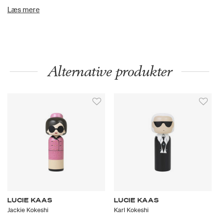
perfekte som gave eller som en original dekorationsgenstand i
Læs mere
det moderne hjem.
Alternative produkter
LUCIE KAAS
LUCIE KAAS
Jackie Kokeshi
Karl Kokeshi