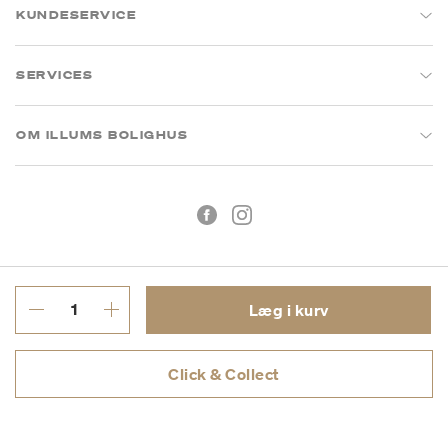
KUNDESERVICE
SERVICES
OM ILLUMS BOLIGHUS
Læg i kurv
Handelsbetingelser
Privatlivspolitik
Click & Collect
CVR: 26573394
Copyright © 2026 Illums Bolighus