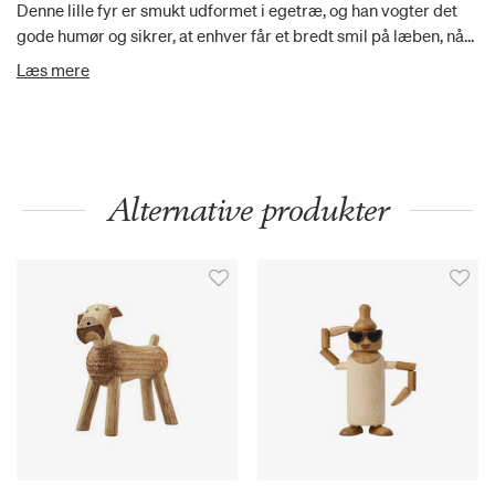
Denne lille fyr er smukt udformet i egetræ, og han vogter det
gode humør og sikrer, at enhver får et bredt smil på læben, når
man ser ham. H 9,6 cm, D 4,8 cm
Læs mere
Alternative produkter