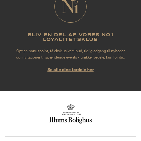
BLIV EN DEL AF VORES NO1
LOYALITETSKLUB
Optjen bonuspoint, få eksklusive tilbud, tidlig adgang til nyheder
og invitationer til spændende events - unikke fordele, kun for dig.
Se alle dine fordele her