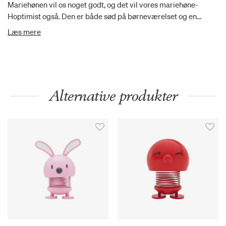
Mariehønen vil os noget godt, og det vil vores mariehøne-
Hoptimist også. Den er både sød på børneværelset og en
oplagt gaveidé til den, der har brug for lidt ekstra optimisme.
Læs mere
Alternative produkter