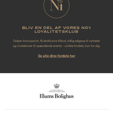
BLIV EN DEL AF VORES NO1
LOYALITETSKLUB
Optjen bonuspoint, få eksklusive tilbud, tidlig adgang til nyheder
og invitationer til spændende events - unikke fordele, kun for dig.
Se alle dine fordele her