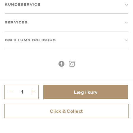
KUNDESERVICE
SERVICES
OM ILLUMS BOLIGHUS
Læg i kurv
Handelsbetingelser
Privatlivspolitik
Click & Collect
CVR: 26573394
Copyright © 2026 Illums Bolighus