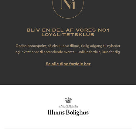
BLIV EN DEL AF VORES NO1
LOYALITETSKLUB
Optjen bonuspoint, få eksklusive tilbud, tidlig adgang til nyheder
og invitationer til spændende events - unikke fordele, kun for dig.
Se alle dine fordele her