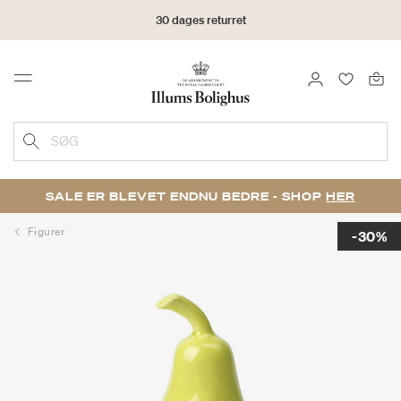
30 dages returret
LOG IND
FAVORIT
Menu
SØG
SALE ER BLEVET ENDNU BEDRE - SHOP
HER
Figurer
-30%