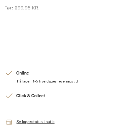
Prisen er nedsat fra
til
Før:
299,95 KR.
Online
På lager: 1-5 hverdages leveringstid
Click & Collect
Se lagerstatus i butik