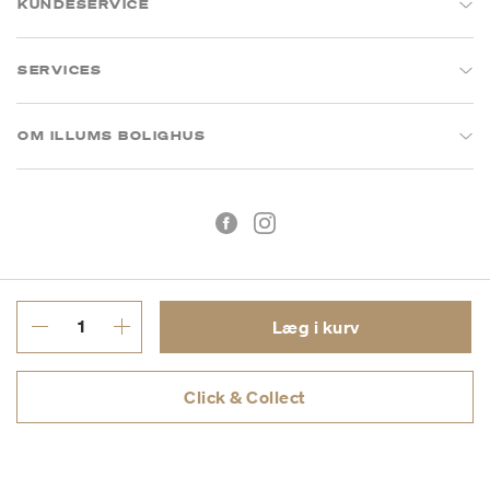
KUNDESERVICE
SERVICES
OM ILLUMS BOLIGHUS
Læg i kurv
Handelsbetingelser
Privatlivspolitik
Click & Collect
CVR: 26573394
Copyright © 2026 Illums Bolighus