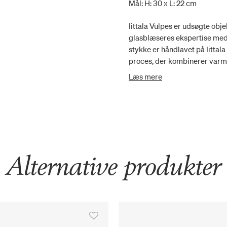
Mål: H: 30 x L: 22 cm
Iittala Vulpes er udsøgte obj
glasblæseres ekspertise med
stykke er håndlavet på Iitta
proces, der kombinerer varme 
der har forvandlet Haapaniem
Læs mere
tredimensionel glaskunstskab
værdi med tiden og leveres me
Vulpes Polar-rævens krop og 
Hvert af disse kunstværker i
Alternative produkter