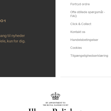
Fortryd ordre
Ofte stillede spørgsmål -
FAQ
NO1
Click & Collect
Kontakt os
gang til nyheder
Handelsbetingelser
le, kun for dig.
Cookies
Tilgængelighedserklæring