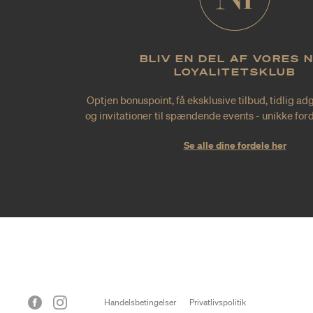
BLIV EN DEL AF VORES 
LOYALITETSKLUB
Optjen bonuspoint, få eksklusive tilbud, tidlig ad
og invitationer til spændende events - unikke forde
Se alle dine fordele her
Handelsbetingelser
Privatlivspolitik