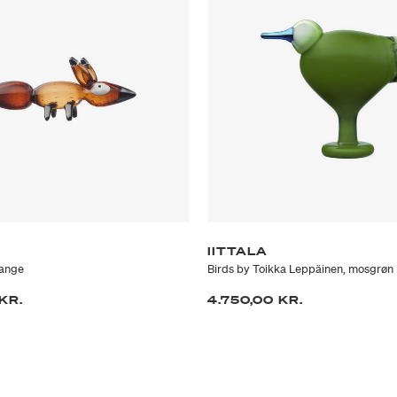
IITTALA
range
Birds by Toikka Leppäinen, mosgrøn
KR.
4.750,00 KR.