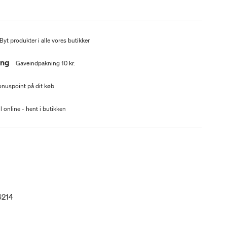
Byt produkter i alle vores butikker
ing
Gaveindpakning 10 kr.
nuspoint på dit køb
l online - hent i butikken
6214