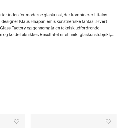
ekter inden for moderne glaskunst, der kombinerer Iittalas
 designer Klaus Haapaniemis kunstneriske fantasi. Hvert
la Glass Factory og gennemgår en teknisk udfordrende
og kolde teknikker. Resultatet er et unikt glaskunstobjekt,
is todimensionelle illustrationer til en bemærkelsesværdig
else. Vulpes-kunstværkerne er samlerobjekter, der stiger i
d et ægthedscertifikat. Fyrgrøn er den perfekte farve til
buskede hale. Hans store øjne og snude fremhæves i hvidt.
 begrænset oplag er signeret af Klaus Haapaniemi.