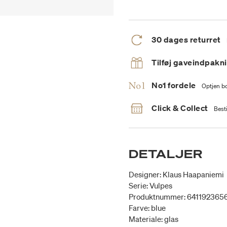
30 dages returret
Tilføj gaveindpakn
No1 fordele
Optjen bo
Click & Collect
Besti
DETALJER
Designer: Klaus Haapaniemi
Serie: Vulpes
Produktnummer: 641192365
Farve: blue
Materiale: glas