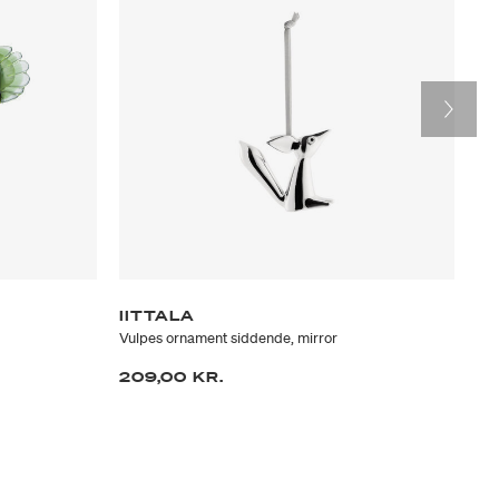
IITTALA
II
Vulpes ornament siddende, mirror
Zuc
209,00 KR.
2.