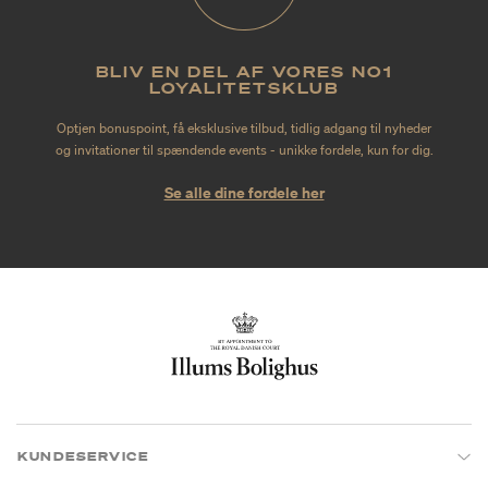
BLIV EN DEL AF VORES NO1
LOYALITETSKLUB
Optjen bonuspoint, få eksklusive tilbud, tidlig adgang til nyheder
og invitationer til spændende events - unikke fordele, kun for dig.
Se alle dine fordele her
KUNDESERVICE