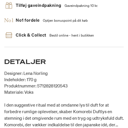
Tilføj gaveindpakning
Gaveindpakning 10 kr.
No1 fordele
Optjen bonuspoint på dit køb
Click & Collect
Bestil online - hent i butikken
DETALJER
Designer: Lena Norling
Indeholder: 170 g
Produktnummer: 5712828120543
Materiale: Voks
I den suggestive ritual med at omdanne lys til duft for at
forbedre rumlige oplevelser, skaber Komorebi Duftlys en
stemning i det omgivende rum med en tryg og udtryksfuld duft.
Komorebi, der vækker indkaldelse til den japanske idé, der