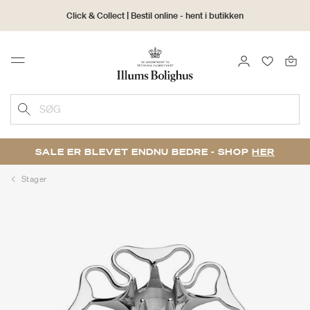
Click & Collect | Bestil online - hent i butikken
30 dages returret
LOG IND
FAVORIT
Menu
SØG
SALE ER BLEVET ENDNU BEDRE - SHOP
HER
Stager