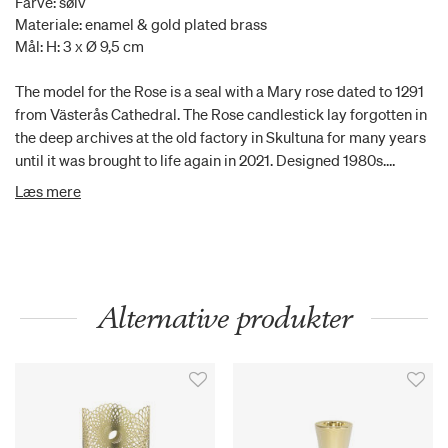
Farve: sølv
Materiale: enamel & gold plated brass
Mål: H: 3 x Ø 9,5 cm
The model for the Rose is a seal with a Mary rose dated to 1291
from Västerås Cathedral. The Rose candlestick lay forgotten in
the deep archives at the old factory in Skultuna for many years
until it was brought to life again in 2021. Designed 1980s.
Silverplated brass.
Læs mere
Alternative produkter