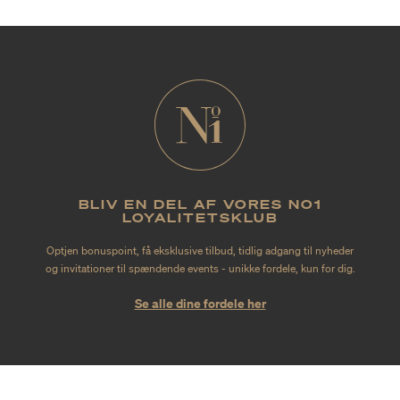
BLIV EN DEL AF VORES NO1
LOYALITETSKLUB
Optjen bonuspoint, få eksklusive tilbud, tidlig adgang til nyheder
og invitationer til spændende events - unikke fordele, kun for dig.
Se alle dine fordele her