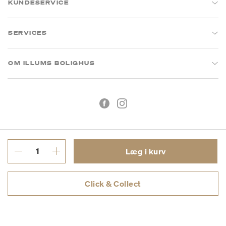
KUNDESERVICE
SERVICES
OM ILLUMS BOLIGHUS
Læg i kurv
Handelsbetingelser
Privatlivspolitik
Click & Collect
CVR: 26573394
Copyright © 2026 Illums Bolighus