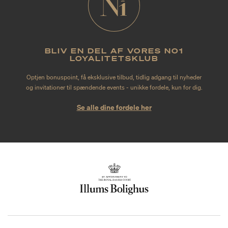
BLIV EN DEL AF VORES NO1
LOYALITETSKLUB
Optjen bonuspoint, få eksklusive tilbud, tidlig adgang til nyheder
og invitationer til spændende events - unikke fordele, kun for dig.
Se alle dine fordele her