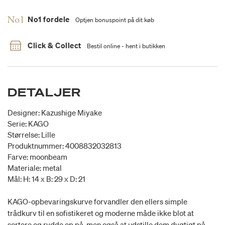
No1 fordele
Optjen bonuspoint på dit køb
Click & Collect
Bestil online - hent i butikken
DETALJER
Designer: Kazushige Miyake
Serie: KAGO
Størrelse: Lille
Produktnummer: 4008832032813
Farve: moonbeam
Materiale: metal
Mål: H: 14 x B: 29 x D: 21
KAGO-opbevaringskurve forvandler den ellers simple
trådkurv til en sofistikeret og moderne måde ikke blot at
sortere og rydde op på, men også at udstille dem dygtigt på