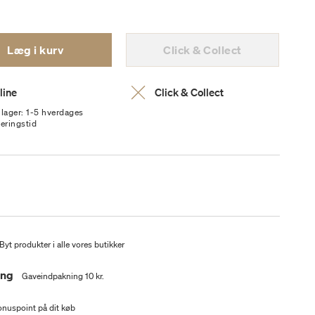
Læg i kurv
Click & Collect
line
Click & Collect
 lager: 1-5 hverdages
veringstid
Byt produkter i alle vores butikker
ing
Gaveindpakning 10 kr.
nuspoint på dit køb