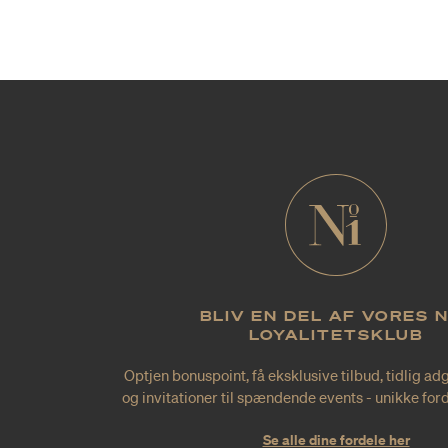
BLIV EN DEL AF VORES 
LOYALITETSKLUB
Optjen bonuspoint, få eksklusive tilbud, tidlig ad
og invitationer til spændende events - unikke forde
Se alle dine fordele her