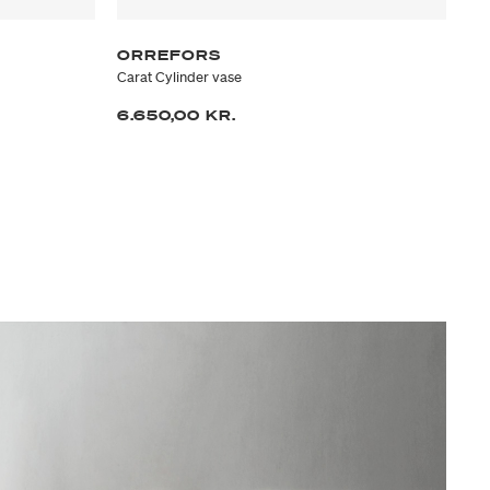
ORREFORS
O
Carat Cylinder vase
Mid
6.650,00 KR.
31