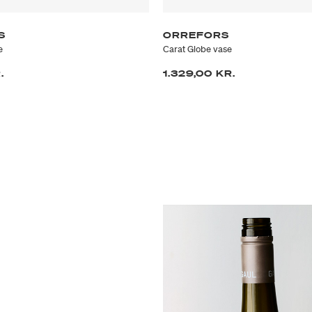
S
ORREFORS
e
Carat Globe vase
.
1.329,00 KR.