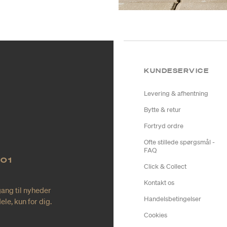
KUNDESERVICE
Levering & afhentning
Bytte & retur
Fortryd ordre
Ofte stillede spørgsmål -
FAQ
NO1
Click & Collect
Kontakt os
gang til nyheder
Handelsbetingelser
le, kun for dig.
Cookies