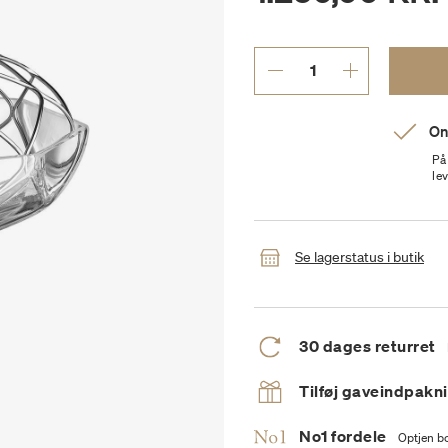
On
På
le
Se lagerstatus i butik
30 dages returret
Tilføj gaveindpakn
No1 fordele
Optjen bo