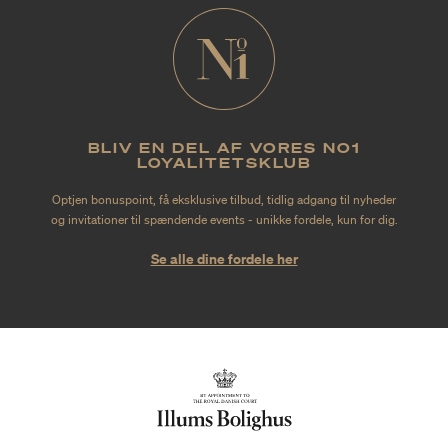
BLIV EN DEL AF VORES NO1
LOYALITETSKLUB
Optjen bonuspoint, få eksklusive tilbud, tidlig adgang til nyheder
og invitationer til spændende events - unikke fordele, kun for dig.
Se alle dine fordele her