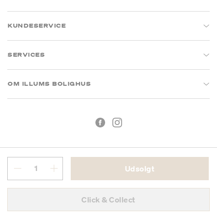
KUNDESERVICE
SERVICES
OM ILLUMS BOLIGHUS
Udsolgt
Handelsbetingelser
Privatlivspolitik
Click & Collect
CVR: 26573394