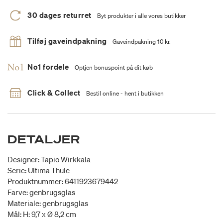
30 dages returret
Byt produkter i alle vores butikker
Tilføj gaveindpakning
Gaveindpakning 10 kr.
No1 fordele
Optjen bonuspoint på dit køb
Click & Collect
Bestil online - hent i butikken
DETALJER
Designer: Tapio Wirkkala
Serie: Ultima Thule
Produktnummer: 6411923679442
Farve: genbrugsglas
Materiale: genbrugsglas
Mål: H: 9,7 x Ø 8,2 cm