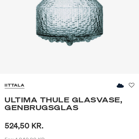
IITTALA
Fav
ULTIMA THULE GLASVASE,
GENBRUGSGLAS
524,50 KR.