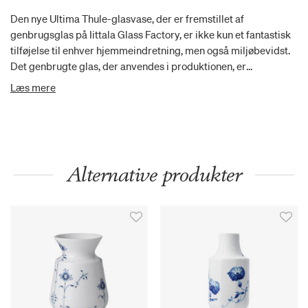
Den nye Ultima Thule-glasvase, der er fremstillet af
genbrugsglas på Iittala Glass Factory, er ikke kun et fantastisk
tilføjelse til enhver hjemmeindretning, men også miljøbevidst.
Det genbrugte glas, der anvendes i produktionen, er
affaldsglas, der genereres under fremstillingen af andre Iittala-
Læs mere
objekter på fabrikken, hvilket gør det til et bæredygtigt valg.
På grund af produktionsprocessens natur kan vasens farvetone
variere mellem partierne, hvilket tilføjer et unikt præg til hver
enkelt stykke. Vasen er en vidunderlig gave til alle, der
værdsætter smukt og bæredygtigt design.
Alternative produkter