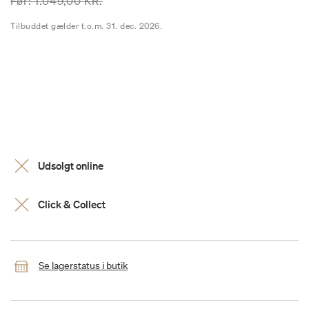
Prisen er nedsat fra
til
Før:
1.049,00 KR.
Tilbuddet gælder t.o.m. 31. dec. 2026.
Udsolgt online
Click & Collect
Se lagerstatus i butik