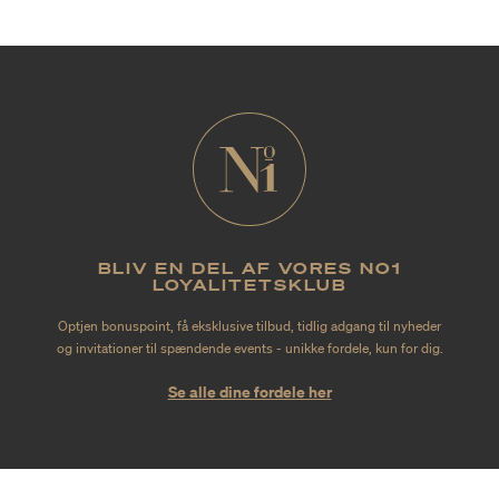
BLIV EN DEL AF VORES NO1
LOYALITETSKLUB
Optjen bonuspoint, få eksklusive tilbud, tidlig adgang til nyheder
og invitationer til spændende events - unikke fordele, kun for dig.
Se alle dine fordele her