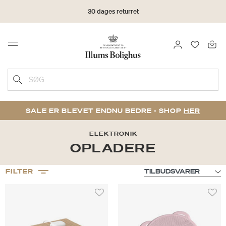
30 dages returret
LOG IND
FAVORIT
Menu
SØG
SALE ER BLEVET ENDNU BEDRE - SHOP
HER
ELEKTRONIK
OPLADERE
FILTER