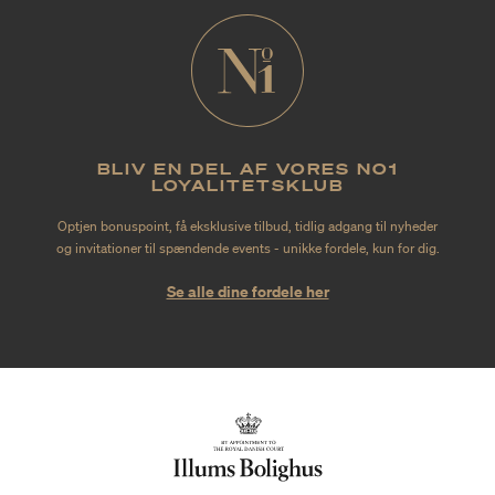
BLIV EN DEL AF VORES NO1
LOYALITETSKLUB
Optjen bonuspoint, få eksklusive tilbud, tidlig adgang til nyheder
og invitationer til spændende events - unikke fordele, kun for dig.
Se alle dine fordele her