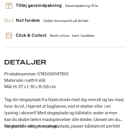
Tilføj gaveindpakning
Gaveindpakning 10 kr.
No1 fordele
Optjen bonuspoint på dit køb
Click & Collect
Bestil online - hent i butikken
DETALJER
Produktnummer: 5745000147601
Materiale: rustfrit stål
Mål: H: 37 x L 16 x B: 0,8 cm
Tag din stegeplade fra Gastrotools med dig overalt og lav mad,
hvor du vil. I hjørnet af baghaven, ved et shelter eller i en
lysning i skoven? Med stegeplade og bålstativ under armen
kan du skabe lækre madoplevelser alle steder. Uanset om du
har den lille eller store stegeplade, passer bålstativet perfekt
Stegeplade sælges seperat.