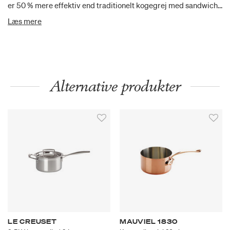
er 50 % mere effektiv end traditionelt kogegrej med sandwich-
bund, så du både sparer tid og energi.(5210.20)
Læs mere
Alternative produkter
LE CREUSET
MAUVIEL 1830