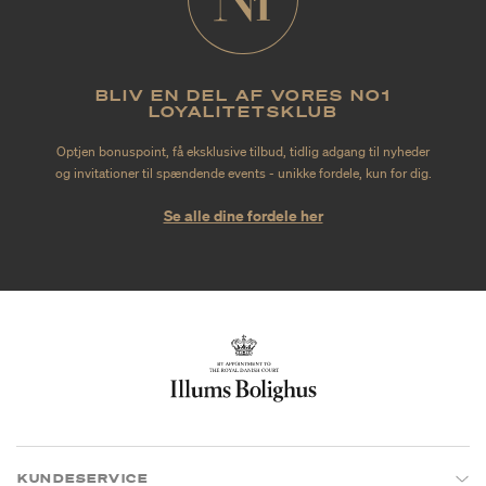
BLIV EN DEL AF VORES NO1
LOYALITETSKLUB
Optjen bonuspoint, få eksklusive tilbud, tidlig adgang til nyheder
og invitationer til spændende events - unikke fordele, kun for dig.
Se alle dine fordele her
KUNDESERVICE