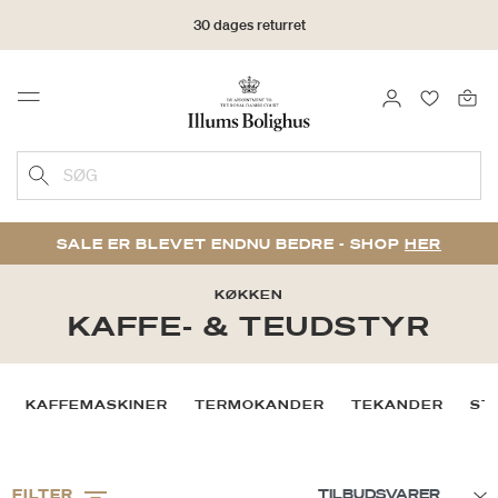
30 dages returret
LOG IND
FAVORIT
Menu
SØG
SALE ER BLEVET ENDNU BEDRE - SHOP
HER
KØKKEN
KAFFE- & TEUDSTYR
KAFFEMASKINER
TERMOKANDER
TEKANDER
ST
FILTER