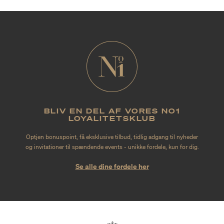
BLIV EN DEL AF VORES NO1
LOYALITETSKLUB
Optjen bonuspoint, få eksklusive tilbud, tidlig adgang til nyheder
og invitationer til spændende events - unikke fordele, kun for dig.
Se alle dine fordele her