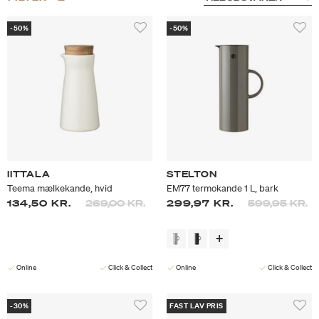
-50%
-50%
IITTALA
STELTON
Teema mælkekande, hvid
EM77 termokande 1 L, bark
Prisen er nedsat fra
til
Prisen er neds
til
134,50 KR.
269,00 KR.
299,97 KR.
599,95 KR.
Online
Click & Collect
Online
Click & Collect
-30%
FAST LAV PRIS