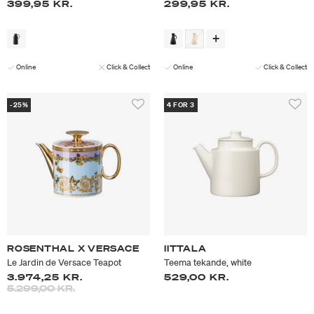
399,95 KR.
299,95 KR.
Online
Click & Collect
Online
Click & Collect
-25%
4 FOR 3
ROSENTHAL X VERSACE
IITTALA
Le Jardin de Versace Teapot
Teema tekande, white
3.974,25 KR.
529,00 KR.
Prisen er nedsat fra
til
5.299,00 KR.