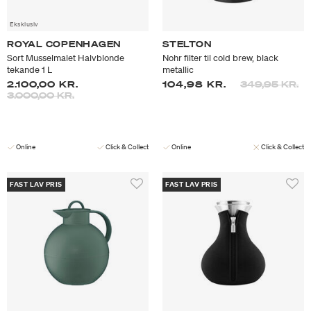
Eksklusiv
ROYAL COPENHAGEN
STELTON
Sort Musselmalet Halvblonde
Nohr filter til cold brew, black
tekande 1 L
metallic
Prisen er neds
til
2.100,00 KR.
104,98 KR.
349,95 KR.
Prisen er nedsat fra
til
3.000,00 KR.
Online
Click & Collect
Online
Click & Collect
FAST LAV PRIS
FAST LAV PRIS