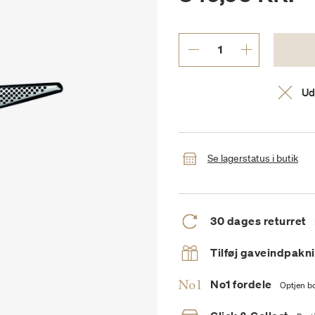
Ud
Se lagerstatus i butik
30 dages returret
Tilføj gaveindpakn
No1 fordele
Optjen bo