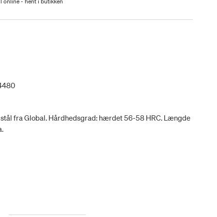
l online - hent i butikken
4480
 stål fra Global. Hårdhedsgrad: hærdet 56-58 HRC. Længde
.