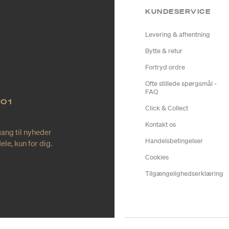
KUNDESERVICE
Levering & afhentning
Bytte & retur
Fortryd ordre
Ofte stillede spørgsmål -
FAQ
NO1
Click & Collect
Kontakt os
gang til nyheder
Handelsbetingelser
le, kun for dig.
Cookies
Tilgængelighedserklæring