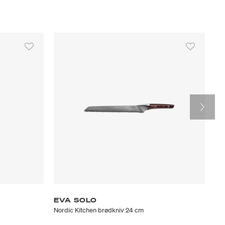
EVA SOLO
L
Nordic Kitchen brødkniv 24 cm
Brø