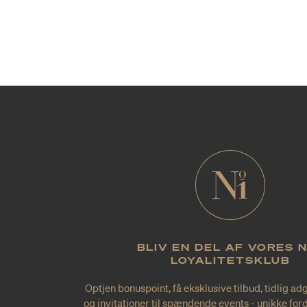
BLIV EN DEL AF VORES 
LOYALITETSKLUB
Optjen bonuspoint, få eksklusive tilbud, tidlig ad
og invitationer til spændende events - unikke forde