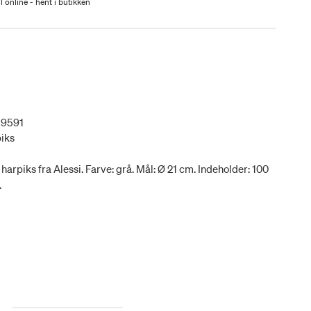
l online - hent i butikken
39591
piks
 harpiks fra Alessi. Farve: grå. Mål: Ø 21 cm. Indeholder: 100
.