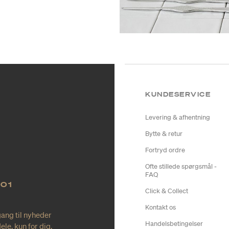
KUNDESERVICE
Levering & afhentning
Bytte & retur
Fortryd ordre
Ofte stillede spørgsmål -
FAQ
NO1
Click & Collect
Kontakt os
gang til nyheder
Handelsbetingelser
le, kun for dig.