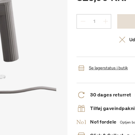
Ud
Se lagerstatus i butik
30 dages returret
Tilføj gaveindpakn
No1 fordele
Optjen bo