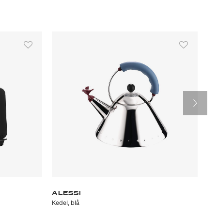
ALESSI
A
Kedel, blå
Ked