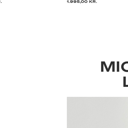
.
1.995,00 KR.
MI