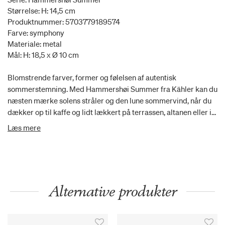
Størrelse: H: 14,5 cm
Produktnummer: 5703779189574
Farve: symphony
Materiale: metal
Mål: H: 18,5 x Ø 10 cm
Blomstrende farver, former og følelsen af autentisk
sommerstemning. Med Hammershøi Summer fra Kähler kan du
næsten mærke solens stråler og den lune sommervind, når du
dækker op til kaffe og lidt lækkert på terrassen, altanen eller i
sommerhuset. Hammershøi Summer er inspireret af den
Læs mere
danske sommers eventyrlige former, farver og følelser, og til
2025-sæsonen har en flot og stemningsfuld symfoni af de
eksisterende motiver i Hammershøi Summer-serien fundet vej
til et par stilfulde opbevaringsdåser. Denne Hammershøi
Summer-opbevaringsdåse i flot dekoreret metal prydet med
Alternative produkter
en symfoni af de forskellige Hammershøi Summer-motiver
måler 18,5 cm i højden og er perfekt til småkager eller andre
lækkerier til dig selv eller dine sommergæster – uanset om du