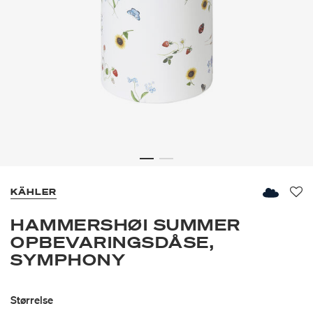
KÄHLER
Fav
HAMMERSHØI SUMMER
OPBEVARINGSDÅSE,
SYMPHONY
Størrelse