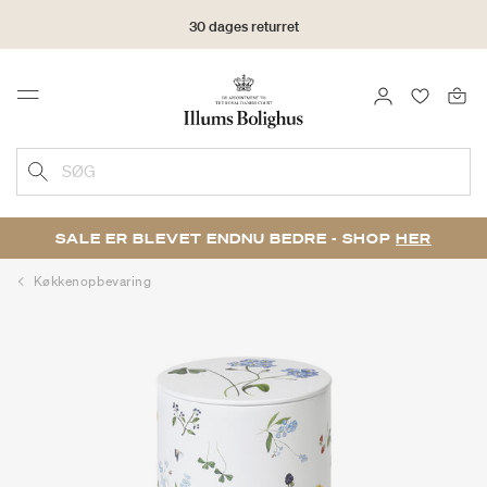
30 dages returret
LOG IND
FAVORIT
Menu
SØG
SALE ER BLEVET ENDNU BEDRE - SHOP
HER
Køkkenopbevaring