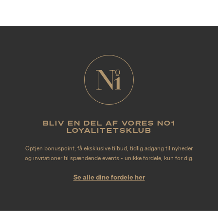
BLIV EN DEL AF VORES NO1
LOYALITETSKLUB
Optjen bonuspoint, få eksklusive tilbud, tidlig adgang til nyheder
og invitationer til spændende events - unikke fordele, kun for dig.
Se alle dine fordele her