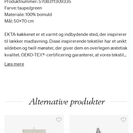
Produktnummer: 5708311309335
Farve: taupe/green
Materiale: 100% bomuld
Mål: 50x70 cm
EKTA-køkkenet er et varmt og indbydende sted, der inspirerer
til lækker madlavning. Disse inspirerende tekstiler har et unikt
sildeben og twill mønster, der giver dem en overlegen æstetisk
kvalitet. OEKO-TEX®-certificering garanterer, at vores tekstiler
ikke indeholder kemiske forbindelser, der er kendt for at være
Læs mere
skadelige. Med EKTA Living kan du lave mad, rengøre og med
ro i sindet vide, at du er omgivet af kvalitet og sikkerhed.
Alternative produkter