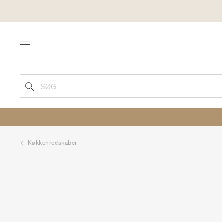
Menu
SØG
Køkkenredskaber