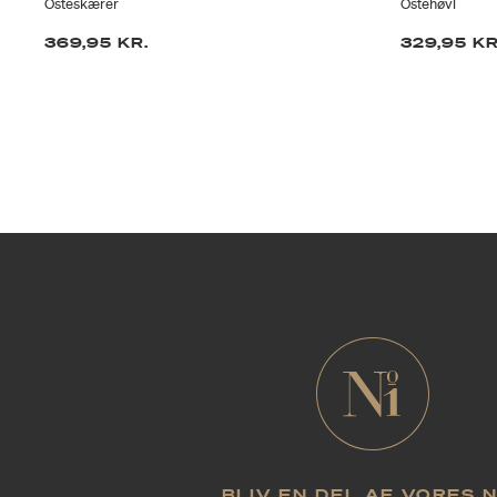
Osteskærer
Ostehøvl
369,95 KR.
329,95 KR
BLIV EN DEL AF VORES 