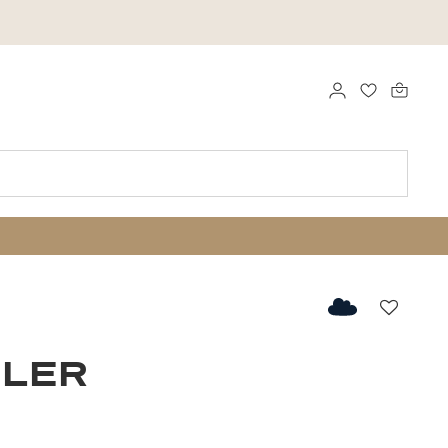
LOG IND
FAVORITTE
Favorit
LER