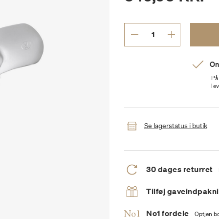
On
På
le
Se lagerstatus i butik
30 dages returret
Tilføj gaveindpakn
No1 fordele
Optjen bo