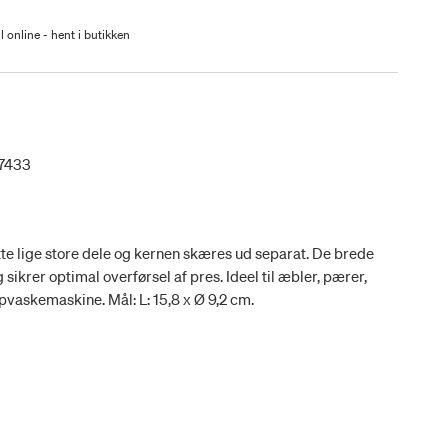
l online - hent i butikken
7433
tte lige store dele og kernen skæres ud separat. De brede
sikrer optimal overførsel af pres. Ideel til æbler, pærer,
opvaskemaskine. Mål: L: 15,8 x Ø 9,2 cm.