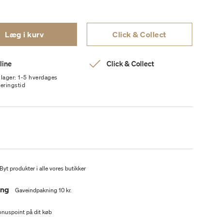
Læg i kurv
Click & Collect
line
Click & Collect
 lager: 1-5 hverdages
veringstid
Byt produkter i alle vores butikker
ing
Gaveindpakning 10 kr.
nuspoint på dit køb