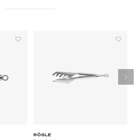
RÖSLE
R