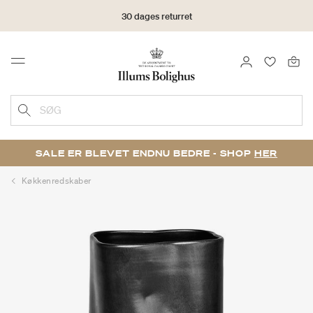
30 dages returret
LOG IND
FAVORIT
Menu
SØG
SALE ER BLEVET ENDNU BEDRE - SHOP
HER
Køkkenredskaber