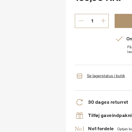
On
På
le
Se lagerstatus i butik
30 dages returret
Tilføj gaveindpakn
No1 fordele
Optjen bo