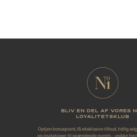
BLIV EN DEL AF VORES 
LOYALITETSKLUB
Optjen bonuspoint, få eksklusive tilbud, tidlig ad
og invitationer til spændende events - unikke forde