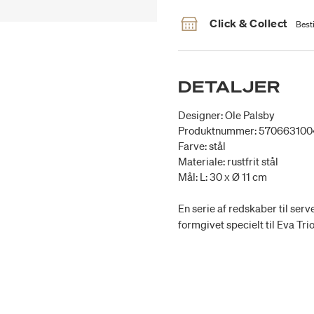
Click & Collect
Besti
DETALJER
Designer: Ole Palsby
Produktnummer: 57066310
Farve: stål
Materiale: rustfrit stål
Mål: L: 30 x Ø 11 cm
En serie af redskaber til serve
formgivet specielt til Eva Tri