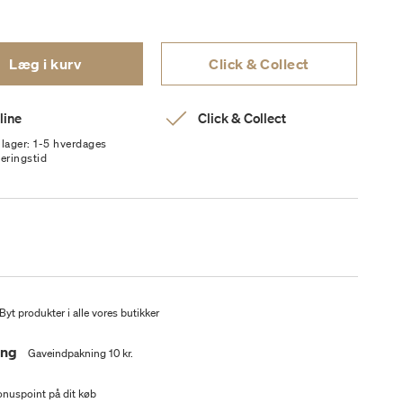
Læg i kurv
Click & Collect
line
Click & Collect
 lager: 1-5 hverdages
veringstid
Byt produkter i alle vores butikker
ing
Gaveindpakning 10 kr.
nuspoint på dit køb