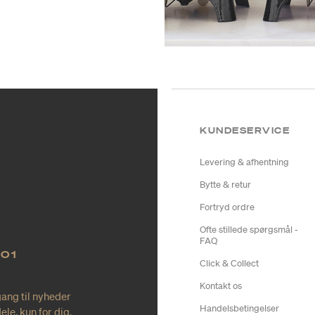
KUNDESERVICE
Levering & afhentning
Bytte & retur
Fortryd ordre
Ofte stillede spørgsmål -
FAQ
NO1
Click & Collect
Kontakt os
gang til nyheder
Handelsbetingelser
le, kun for dig.