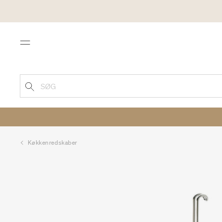
Menu
SØG
Køkkenredskaber