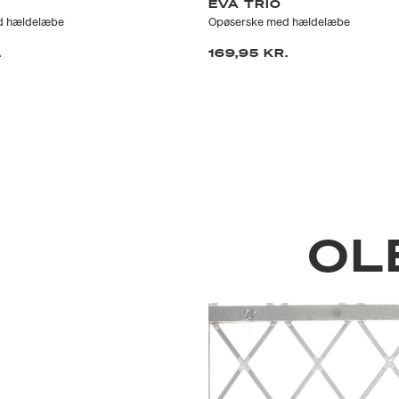
EVA TRIO
d hældelæbe
Opøserske med hældelæbe
.
169,95 KR.
OL