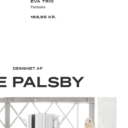
EVA TRIO
E
Pastaske
Gr
169,95 KR.
69
DESIGNET AF
E PALSBY