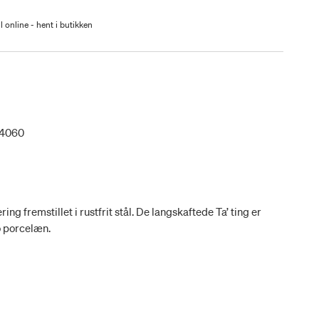
l online - hent i butikken
04060
ring fremstillet i rustfrit stål. De langskaftede Ta’ ting er
o porcelæn.