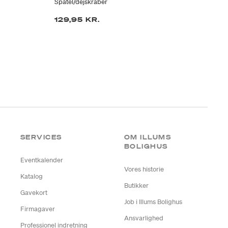
Spatel/dejskraber
Spa
129,95 KR.
12
SERVICES
OM ILLUMS
BOLIGHUS
Eventkalender
Vores historie
Katalog
Butikker
Gavekort
Job i Illums Bolighus
Firmagaver
Ansvarlighed
Professionel indretning