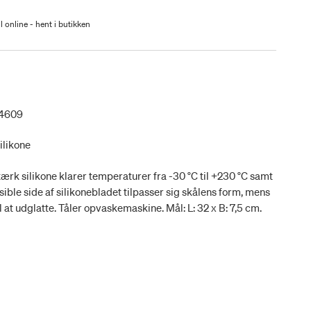
l online - hent i butikken
24609
silikone
rk silikone klarer temperaturer fra -30 °C til +230 °C samt
ksible side af silikonebladet tilpasser sig skålens form, mens
l at udglatte. Tåler opvaskemaskine. Mål: L: 32 x B: 7,5 cm.