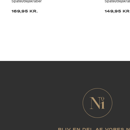
Spatel/dejskraber
Spatel/dejskra
169,95 KR.
149,95 KR
BLIV EN DEL AF VORES 