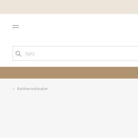
Menu
SØG
Køkkenredskaber