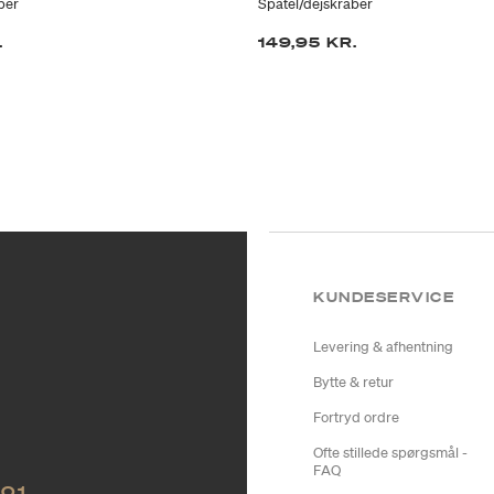
ber
Spatel/dejskraber
.
149,95 KR.
KUNDESERVICE
Levering & afhentning
Bytte & retur
Fortryd ordre
Ofte stillede spørgsmål -
FAQ
NO1