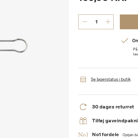
On
På
le
Se lagerstatus i butik
30 dages returret
Tilføj gaveindpakn
No1 fordele
Optjen bo