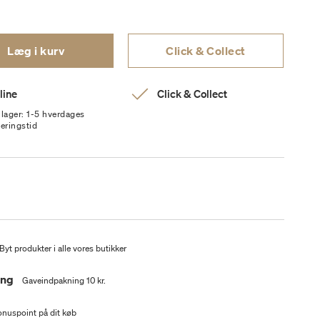
Læg i kurv
Click & Collect
line
Click & Collect
 lager: 1-5 hverdages
veringstid
Byt produkter i alle vores butikker
ing
Gaveindpakning 10 kr.
nuspoint på dit køb