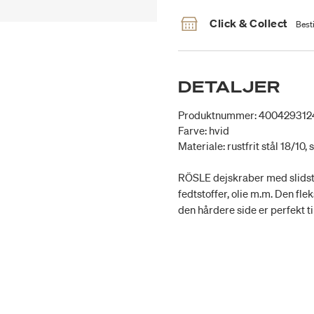
Click & Collect
Besti
DETALJER
Produktnummer: 40042931
Farve: hvid
Materiale: rustfrit stål 18/10, 
RÖSLE dejskraber med slidstæ
fedtstoffer, olie m.m. Den fle
den hårdere side er perfekt ti