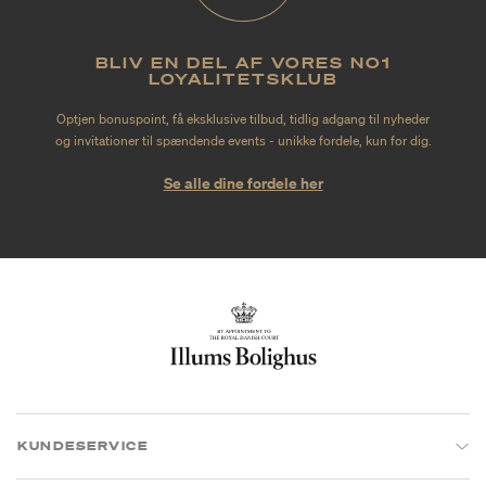
BLIV EN DEL AF VORES NO1
LOYALITETSKLUB
Optjen bonuspoint, få eksklusive tilbud, tidlig adgang til nyheder
og invitationer til spændende events - unikke fordele, kun for dig.
Se alle dine fordele her
KUNDESERVICE