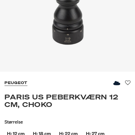
PEUGEOT
Fav
PARIS US PEBERKVÆRN 12
CM, CHOKO
Størrelse
H: 12 cm
H: 18 cm
H: 22 cm
H: 27 cm