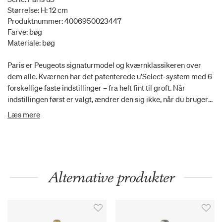
Størrelse: H: 12 cm
Produktnummer: 4006950023447
Farve: bøg
Materiale: bøg
Paris er Peugeots signaturmodel og kværnklassikeren over
dem alle. Kværnen har det patenterede u’Select-system med 6
forskellige faste indstillinger – fra helt fint til groft. Når
indstillingen først er valgt, ændrer den sig ikke, når du bruger
kværnen. Drej blot ringen i bunden af kværnen og vælg den
Læs mere
ønskede finhedsgrad. PEFC-logoet på vores produkter sikrer,
at vores produkter stammer fra ansvarligt forvaltede skove,
genanvendte og kontrollerede kilder. Ethvert køb af produkter
med PEFC-logoet gør en forskel for skove og lokalbefolkningen
over hele verden.
Alternative produkter