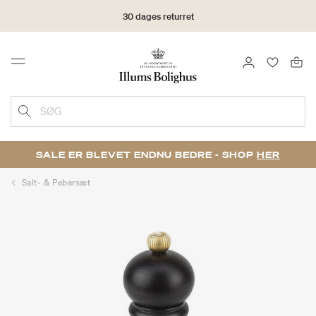
30 dages returret
LOG IND
FAVORIT
Menu
SØG
SALE ER BLEVET ENDNU BEDRE - SHOP
HER
Salt- & Pebersæt