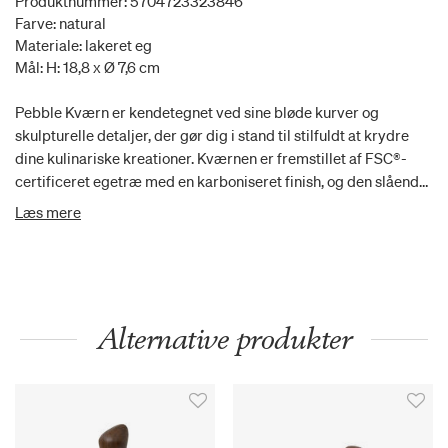
Produktnummer: 5704723323846
Farve: natural
Materiale: lakeret eg
Mål: H: 18,8 x Ø 7,6 cm
Pebble Kværn er kendetegnet ved sine bløde kurver og
skulpturelle detaljer, der gør dig i stand til stilfuldt at krydre
dine kulinariske kreationer. Kværnen er fremstillet af FSC®-
certificeret egetræ med en karboniseret finish, og den slående
træform er inspireret af varder, menneskeskabte stenbunker,
Læs mere
der ofte er rejst som mindesmærker. Sæt Pebble Kværn frem
på dit køkken- eller spisebord for at tilføre dit rum et
kunstnerisk og skulpturelt indtryk.
Alternative produkter