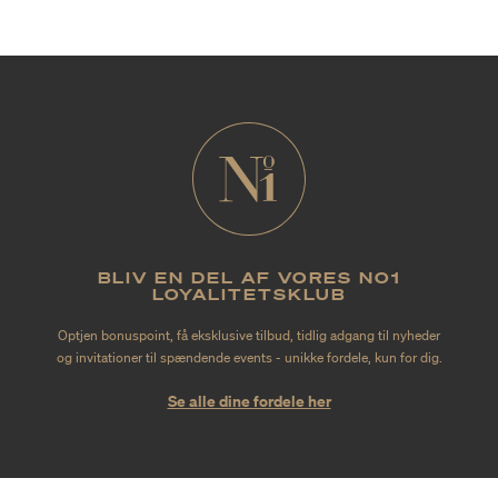
BLIV EN DEL AF VORES NO1
LOYALITETSKLUB
Optjen bonuspoint, få eksklusive tilbud, tidlig adgang til nyheder
og invitationer til spændende events - unikke fordele, kun for dig.
Se alle dine fordele her