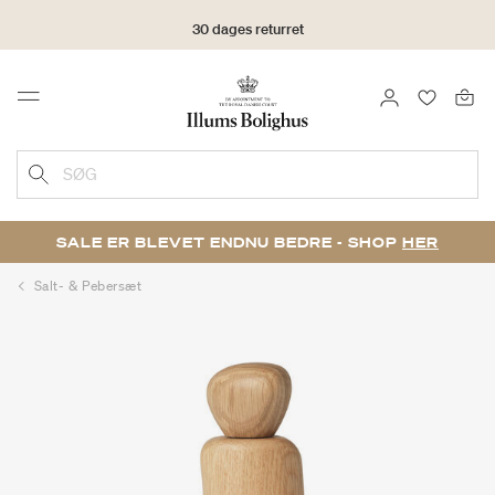
30 dages returret
LOG IND
FAVORIT
Menu
SØG
SALE ER BLEVET ENDNU BEDRE - SHOP
HER
Salt- & Pebersæt