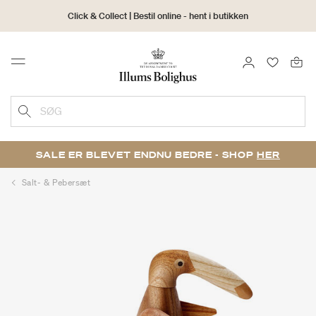
Click & Collect | Bestil online - hent i butikken
30 dages returret
LOG IND
FAVORIT
Menu
SØG
SALE ER BLEVET ENDNU BEDRE - SHOP
HER
Salt- & Pebersæt