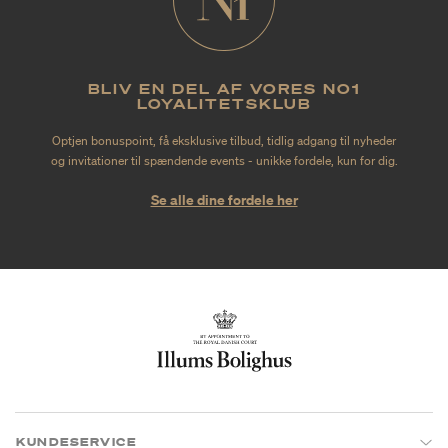
BLIV EN DEL AF VORES NO1
LOYALITETSKLUB
Optjen bonuspoint, få eksklusive tilbud, tidlig adgang til nyheder
og invitationer til spændende events - unikke fordele, kun for dig.
Se alle dine fordele her
KUNDESERVICE