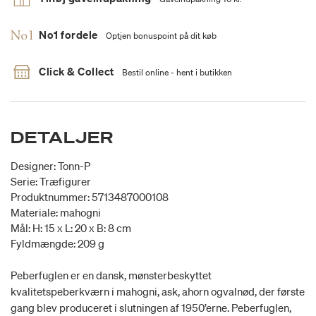
No1 fordele
Optjen bonuspoint på dit køb
Click & Collect
Bestil online - hent i butikken
DETALJER
Designer: Tonn-P
Serie: Træfigurer
Produktnummer: 5713487000108
Materiale: mahogni
Mål: H: 15 x L: 20 x B: 8 cm
Fyldmængde: 209 g
Peberfuglen er en dansk, mønsterbeskyttet
kvalitetspeberkværn i mahogni, ask, ahorn ogvalnød, der første
gang blev produceret i slutningen af 1950’erne. Peberfuglen,