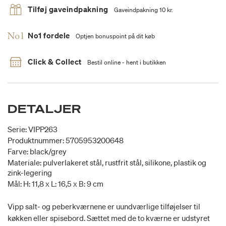
Tilføj gaveindpakning
Gaveindpakning 10 kr.
No1 fordele
Optjen bonuspoint på dit køb
Click & Collect
Bestil online - hent i butikken
DETALJER
Serie: VIPP263
Produktnummer: 5705953200648
Farve: black/grey
Materiale: pulverlakeret stål, rustfrit stål, silikone, plastik og
zink-legering
Mål: H: 11,8 x L: 16,5 x B: 9 cm
Vipp salt- og peberkværnene er uundværlige tilføjelser til
køkken eller spisebord. Sættet med de to kværne er udstyret