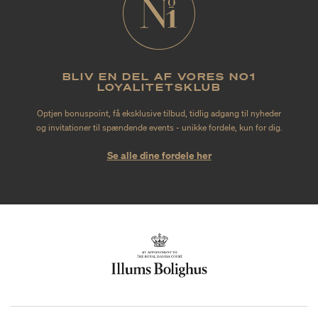
BLIV EN DEL AF VORES NO1
LOYALITETSKLUB
Optjen bonuspoint, få eksklusive tilbud, tidlig adgang til nyheder
og invitationer til spændende events - unikke fordele, kun for dig.
Se alle dine fordele her