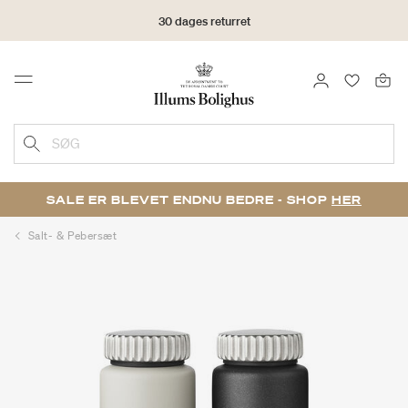
30 dages returret
LOG IND
FAVORIT
Menu
SØG
SALE ER BLEVET ENDNU BEDRE - SHOP
HER
Salt- & Pebersæt