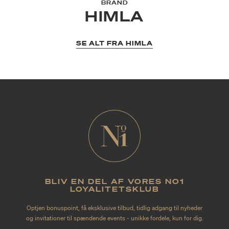
BRAND
HIMLA
SE ALT FRA HIMLA
BLIV EN DEL AF VORES NO1
LOYALITETSKLUB
Optjen bonuspoint, få eksklusive tilbud, tidlig adgang til nyheder
og invitationer til spændende events - unikke fordele, kun for dig.