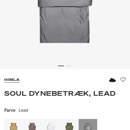
HIMLA
Fav
SOUL DYNEBETRÆK, LEAD
Farve
Lead
+2