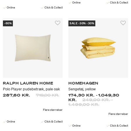
Online
Click & Collect
Online
Click & Collect
-60%
SALE -30% -30%
RALPH LAUREN HOME
HOMEHAGEN
Polo Player pudebetræk, pale oak
Sengetøj, yellow
Prisen er nedsat fra
til
287,60 KR.
719,00 KR.
174,30 KR.
-
1.049,30
KR.
249,00 KR.
-
1.499,00 KR.
Flere størrelser
Flere størrelser
Online
Click & Collect
Online
Click & Collect