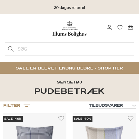
30 dages returret
LOG IND
FAVORIT
Menu
SØG
SALE ER BLEVET ENDNU BEDRE - SHOP
HER
SENGETØJ
PUDEBETRÆK
FILTER
SALE -40%
SALE -40%