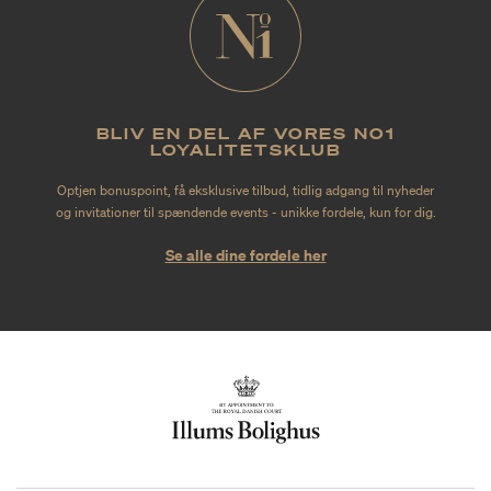
BLIV EN DEL AF VORES NO1
LOYALITETSKLUB
Optjen bonuspoint, få eksklusive tilbud, tidlig adgang til nyheder
og invitationer til spændende events - unikke fordele, kun for dig.
Se alle dine fordele her