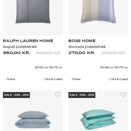
RALPH LAUREN HOME
BOSS HOME
August pudebetræk
Alvorada pudebetræk
Prisen er nedsat fra
til
Prisen er neds
til
360,00 KR.
600,00 KR.
270,00 KR.
450,00 KR.
65x65 cm
50x75 cm
65x65 cm
50x75 cm
Online
Click & Collect
Online
Click & Collect
SALE -30% -30%
SALE -30% -30%