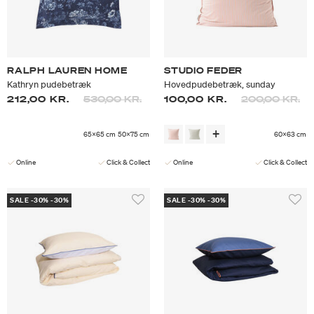
RALPH LAUREN HOME
STUDIO FEDER
Kathryn pudebetræk
Hovedpudebetræk, sunday
Prisen er nedsat fra
til
Prisen er neds
til
212,00 KR.
530,00 KR.
100,00 KR.
200,00 KR.
65x65 cm
50x75 cm
60x63 cm
Online
Click & Collect
Online
Click & Collect
SALE -30% -30%
SALE -30% -30%