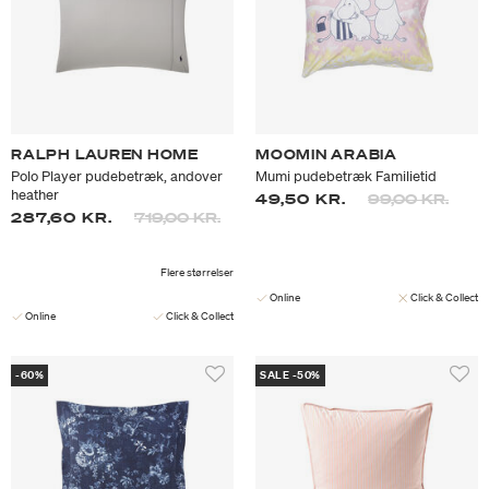
RALPH LAUREN HOME
MOOMIN ARABIA
Polo Player pudebetræk, andover
Mumi pudebetræk Familietid
heather
Prisen er nedsa
til
49,50 KR.
99,00 KR.
Prisen er nedsat fra
til
287,60 KR.
719,00 KR.
Flere størrelser
Online
Click & Collect
Online
Click & Collect
-60%
SALE -50%