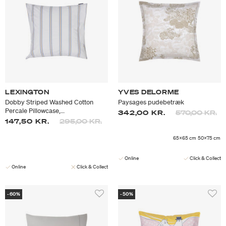
LEXINGTON
YVES DELORME
Dobby Striped Washed Cotton
Paysages pudebetræk
Percale Pillowcase,
Prisen er neds
til
342,00 KR.
570,00 KR.
white/blue/beige
Prisen er nedsat fra
til
147,50 KR.
295,00 KR.
65x65 cm
50x75 cm
Online
Click & Collect
Online
Click & Collect
-60%
-50%