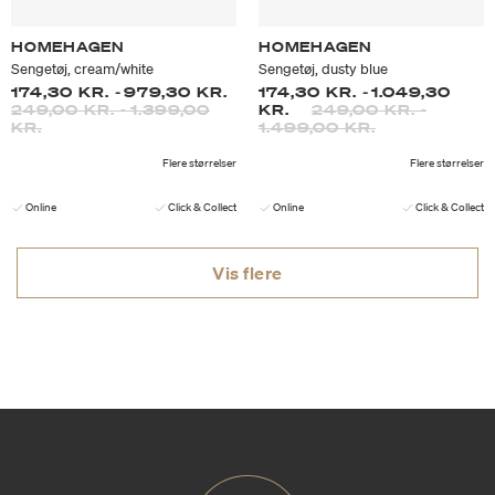
HOMEHAGEN
HOMEHAGEN
Sengetøj, cream/white
Sengetøj, dusty blue
174,30 KR.
-
979,30 KR.
174,30 KR.
-
1.049,30
249,00 KR.
-
1.399,00
KR.
249,00 KR.
-
KR.
1.499,00 KR.
Flere størrelser
Flere størrelser
Online
Click & Collect
Online
Click & Collect
Vis flere