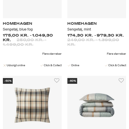
HOMEHAGEN
HOMEHAGEN
Sengetøj, blue fog
Sengetøj, mint
175,00 KR.
-
1.049,30
174,30 KR.
-
979,30 KR.
KR.
250,00 KR.
-
249,00 KR.
-
1.399,00
1.499,00 KR.
KR.
Flere størrelser
Flere størrelser
Udsolgt online
Click & Collect
Online
Click & Collect
-60%
-60%