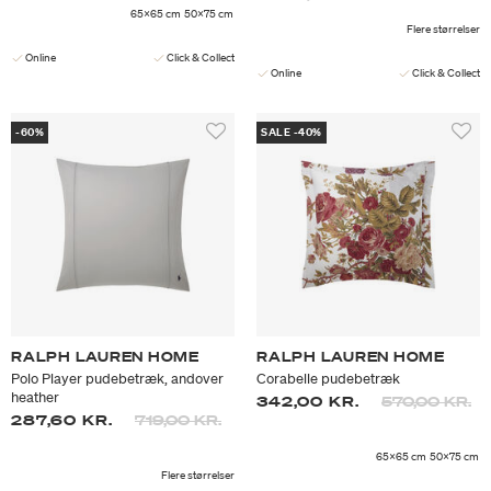
65x65 cm
50x75 cm
Flere størrelser
Online
Click & Collect
Online
Click & Collect
-60%
SALE -40%
RALPH LAUREN HOME
RALPH LAUREN HOME
Polo Player pudebetræk, andover
Corabelle pudebetræk
heather
Prisen er neds
til
342,00 KR.
570,00 KR.
Prisen er nedsat fra
til
287,60 KR.
719,00 KR.
65x65 cm
50x75 cm
Flere størrelser