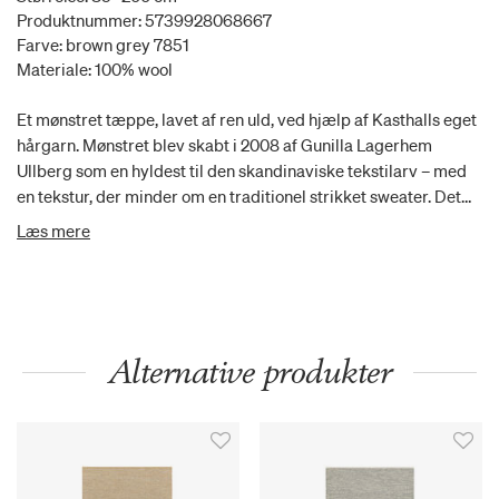
Produktnummer: 5739928068667
Farve: brown grey 7851
Materiale: 100% wool
Et mønstret tæppe, lavet af ren uld, ved hjælp af Kasthalls eget
hårgarn. Mønstret blev skabt i 2008 af Gunilla Lagerhem
Ullberg som en hyldest til den skandinaviske tekstilarv – med
en tekstur, der minder om en traditionel strikket sweater. Det
håndvævede tæppe har også striber på kanterne, hvilket
Læs mere
yderligere bidrager til det moderne udseende og følelse af
tæppet.
Alternative produkter