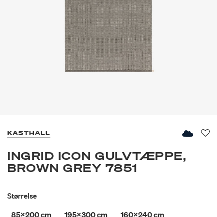
KASTHALL
Fav
INGRID ICON GULVTÆPPE,
BROWN GREY 7851
Størrelse
85x200 cm
195x300 cm
160x240 cm