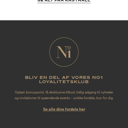
SE ALT FRA KASTHALL
BLIV EN DEL AF VORES NO1
LOYALITETSKLUB
Optjen bonuspoint, få eksklusive tilbud, tidlig adgang til nyheder
og invitationer til spændende events - unikke fordele, kun for dig.
Se alle dine fordele her