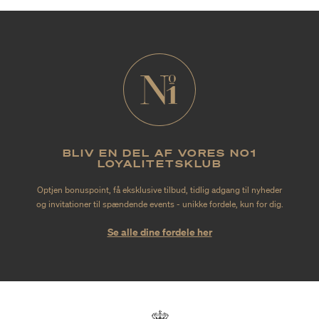
BLIV EN DEL AF VORES NO1
LOYALITETSKLUB
Optjen bonuspoint, få eksklusive tilbud, tidlig adgang til nyheder
og invitationer til spændende events - unikke fordele, kun for dig.
Se alle dine fordele her