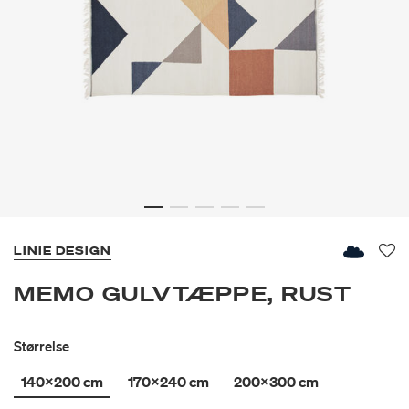
LINIE DESIGN
Fav
MEMO GULVTÆPPE, RUST
Størrelse
140x200 cm
170x240 cm
200x300 cm