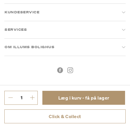
KUNDESERVICE
SERVICES
OM ILLUMS BOLIGHUS
Læg i kurv - få på lager
Handelsbetingelser
Privatlivspolitik
Click & Collect
CVR: 26573394