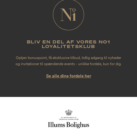
BLIV EN DEL AF VORES NO1
LOYALITETSKLUB
Optjen bonuspoint, få eksklusive tilbud, tidlig adgang til nyheder
og invitationer til spændende events - unikke fordele, kun for dig.
Se alle dine fordele her