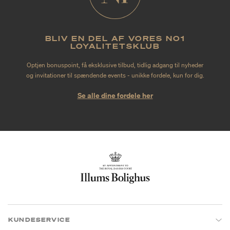
BLIV EN DEL AF VORES NO1
LOYALITETSKLUB
Optjen bonuspoint, få eksklusive tilbud, tidlig adgang til nyheder
og invitationer til spændende events - unikke fordele, kun for dig.
Se alle dine fordele her
KUNDESERVICE