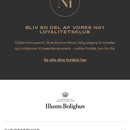
BLIV EN DEL AF VORES NO1
LOYALITETSKLUB
Optjen bonuspoint, få eksklusive tilbud, tidlig adgang til nyheder
og invitationer til spændende events - unikke fordele, kun for dig.
Se alle dine fordele her