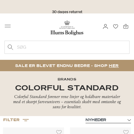
30 dages returret
LOG IND
FAVORIT
Menu
SØG
SALE ER BLEVET ENDNU BEDRE - SHOP
HER
BRANDS
COLORFUL STANDARD
Colorful Standard forener rene linjer og holdbare materialer
med et skarpt farveunivers – essentials skabt med omtanke og
sans for kvalitet.
FILTER