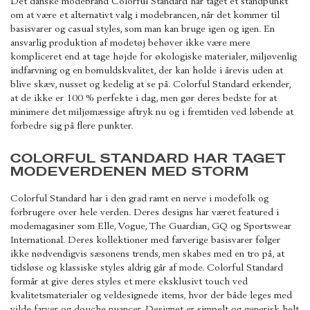
Det danske modebrand Colorful Standard har taget et standpunkt
om at være et alternativt valg i modebrancen, når det kommer til
basisvarer og casual styles, som man kan bruge igen og igen. En
ansvarlig produktion af modetøj behøver ikke være mere
kompliceret end at tage højde for økologiske materialer, miljøvenlig
indfarvning og en bomuldskvalitet, der kan holde i årevis uden at
blive skæv, nusset og kedelig at se på. Colorful Standard erkender,
at de ikke er 100 % perfekte i dag, men gør deres bedste for at
minimere det miljømæssige aftryk nu og i fremtiden ved løbende at
forbedre sig på flere punkter.
COLORFUL STANDARD HAR TAGET
MODEVERDENEN MED STORM
Colorful Standard har i den grad ramt en nerve i modefolk og
forbrugere over hele verden. Deres designs har været featured i
modemagasiner som Elle, Vogue, The Guardian, GQ og Sportswear
International. Deres kollektioner med farverige basisvarer følger
ikke nødvendigvis sæsonens trends, men skabes med en tro på, at
tidsløse og klassiske styles aldrig går af mode. Colorful Standard
formår at give deres styles et mere eksklusivt touch ved
kvalitetsmaterialer og veldesignede items, hvor der både leges med
vilde farver og douche nuancer. Designet er simpelt og generisk helt