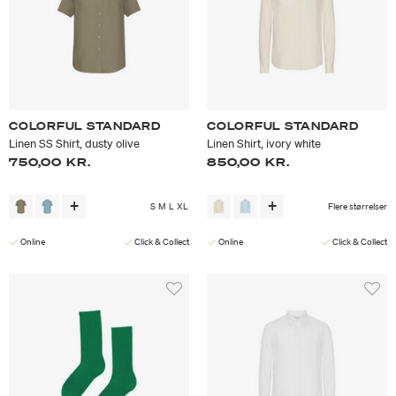
COLORFUL STANDARD
COLORFUL STANDARD
Linen SS Shirt, dusty olive
Linen Shirt, ivory white
750,00 KR.
850,00 KR.
S
M
L
XL
Flere størrelser
Online
Click & Collect
Online
Click & Collect