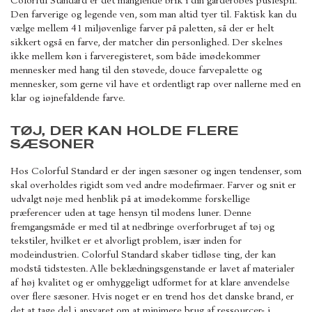
Colorful Standard er det manglende brik i din garderobes puslespil.
Den farverige og legende ven, som man altid tyer til. Faktisk kan du
vælge mellem 41 miljøvenlige farver på paletten, så der er helt
sikkert også en farve, der matcher din personlighed. Der skelnes
ikke mellem køn i farveregisteret, som både imødekommer
mennesker med hang til den støvede, douce farvepalette og
mennesker, som gerne vil have et ordentligt rap over nallerne med en
klar og iøjnefaldende farve.
TØJ, DER KAN HOLDE FLERE
SÆSONER
Hos Colorful Standard er der ingen sæsoner og ingen tendenser, som
skal overholdes rigidt som ved andre modefirmaer. Farver og snit er
udvalgt nøje med henblik på at imødekomme forskellige
præferencer uden at tage hensyn til modens luner. Denne
fremgangsmåde er med til at nedbringe overforbruget af tøj og
tekstiler, hvilket er et alvorligt problem, især inden for
modeindustrien. Colorful Standard skaber tidløse ting, der kan
modstå tidstesten. Alle beklædningsgenstande er lavet af materialer
af høj kvalitet og er omhyggeligt udformet for at klare anvendelse
over flere sæsoner. Hvis noget er en trend hos det danske brand, er
det at tage del i ansvaret om at minimere brug af ressourcer- i