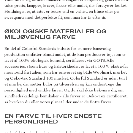
uden prints, knapper, kraver, flæser eller andet, der forstyrrer looket.
Holdningen er, at intet er bedre end en t-shirt, en bluse eller par
sweatpants med det perfekte fit, som man har år efter år.
ØKOLOGISKE MATERIALER OG
MILJØVENLIG FARVE
En del af Colorful Standards indsats for en mere bansvarlig
produktion omfatter blandt andet, at de kun producerer tøj, som er
lavet af 100% økologisk bomuld, certificeret via GOTS. Alle
accessories, såsom huer og halstørklæder, er lavet i 100 % ekstra-fin
merinould fra Italien, som har erhvervet sig både Woolmark mærket
og Oeko-tex Standard 100 mærket. Colorful Standard er uden tvivl
et mærke, der sætter kulør på tilværelsen og kan understrege din
personlighed med unikke farver. Og du skal ikke bekymre dig om
sundhedsskadelige kemikalier - alle farver er Oeko-Tex certificeret,
så hverken du eller vores planet lider under de flotte farver.
EN FARVE TIL HVER ENESTE
PERSONLIGHED