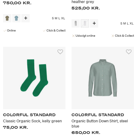
heather grey
750,00 KR.
525,00 KR.
S
M
L
XL
S
M
L
XL
Online
Click & Collect
Udsolgt online
Click & Collect
COLORFUL STANDARD
COLORFUL STANDARD
Classic Organic Sock, kelly green
Organic Button Down Shirt, steel
blue
75,00 KR.
650,00 KR.