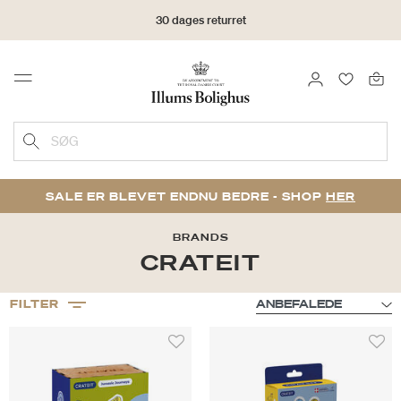
30 dages returret
LOG IND
FAVORIT
Menu
SØG
SALE ER BLEVET ENDNU BEDRE - SHOP
HER
BRANDS
CRATEIT
FILTER