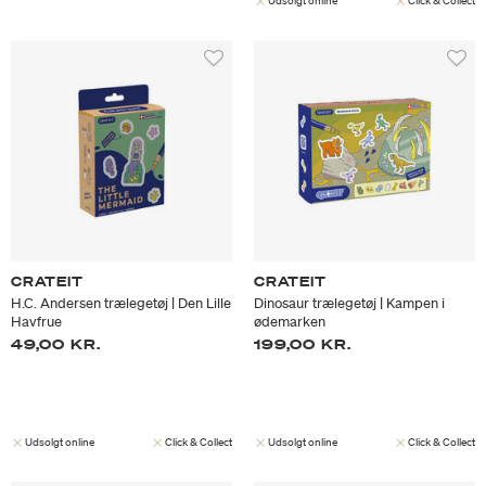
Udsolgt online
Click & Collect
CRATEIT
CRATEIT
H.C. Andersen trælegetøj | Den Lille
Dinosaur trælegetøj | Kampen i
Havfrue
ødemarken
49,00 KR.
199,00 KR.
Udsolgt online
Click & Collect
Udsolgt online
Click & Collect