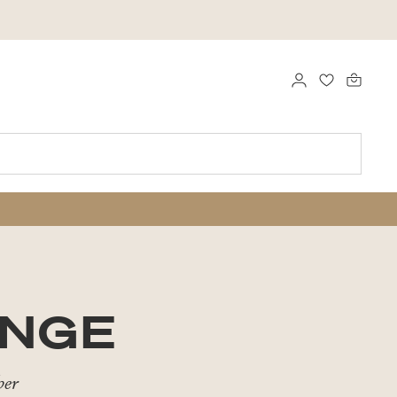
LOG IND
FAVORITTE
ANGE
ber