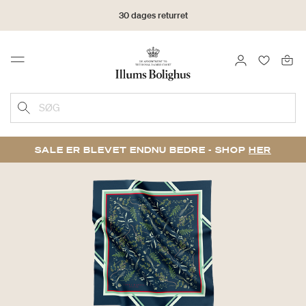
30 dages returret
LOG IND
FAVORIT
Menu
SØG
SALE ER BLEVET ENDNU BEDRE - SHOP
HER