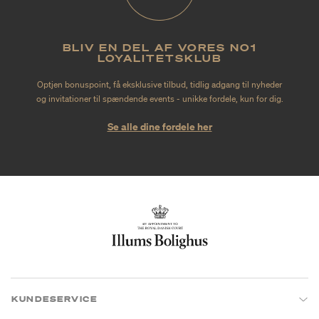
BLIV EN DEL AF VORES NO1
LOYALITETSKLUB
Optjen bonuspoint, få eksklusive tilbud, tidlig adgang til nyheder
og invitationer til spændende events - unikke fordele, kun for dig.
Se alle dine fordele her
KUNDESERVICE