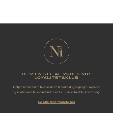
BLIV EN DEL AF VORES NO1
LOYALITETSKLUB
Optjen bonuspoint, få eksklusive tilbud, tidlig adgang til nyheder
og invitationer til spændende events - unikke fordele, kun for dig.
Se alle dine fordele her