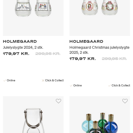
HOLMEGAARD
HOLMEGAARD
Julelyslygte 2024, 2 stk.
Holmegaard Christmas julelyslygte
2025, 2 stk.
Prisen er nedsat fra
til
179,97 KR.
299,95 KR.
Prisen er neds
til
179,97 KR.
299,95 KR.
Online
Click & Collect
Online
Click & Collect