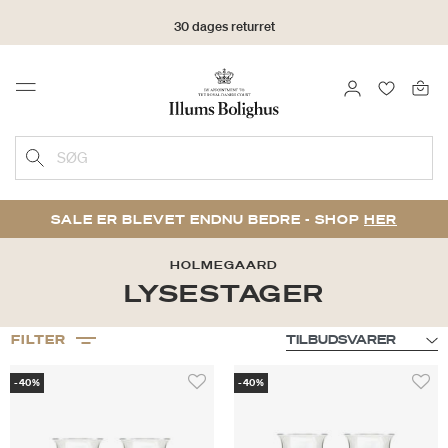
30 dages returret
LOG IND
FAVORIT
Menu
SØG
SALE ER BLEVET ENDNU BEDRE - SHOP
HER
HOLMEGAARD
LYSESTAGER
FILTER
-40%
-40%