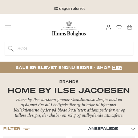
30 dages returret
LOG IND
FAVORIT
Menu
SØG
SALE ER BLEVET ENDNU BEDRE - SHOP
HER
BRANDS
HOME BY ILSE JACOBSEN
Home by Ilse Jacobsen forener skandinavisk design med en
afslappet livsstil i boligtekstiler og interiør til hjemmet.
Kollektionerne byder på bløde kvaliteter, afdæmpede farver og
tidløse designs, der skaber en rolig og indbydende atmosfære.
FILTER