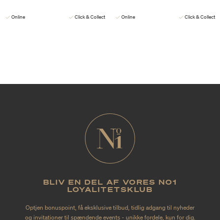
Online
Click & Collect
Online
Click & Collect
BLIV EN DEL AF VORES NO1
LOYALITETSKLUB
Optjen bonuspoint, få eksklusive tilbud, tidlig adgang til nyheder
og invitationer til spændende events - unikke fordele, kun for dig.