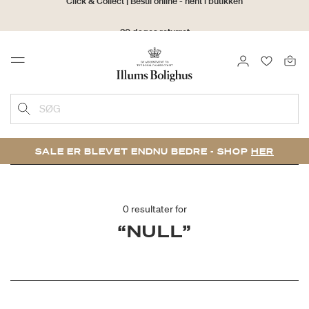
30 dages returret
LOG IND
FAVORIT
Menu
SØG
SALE ER BLEVET ENDNU BEDRE - SHOP
HER
0 resultater for
“NULL”