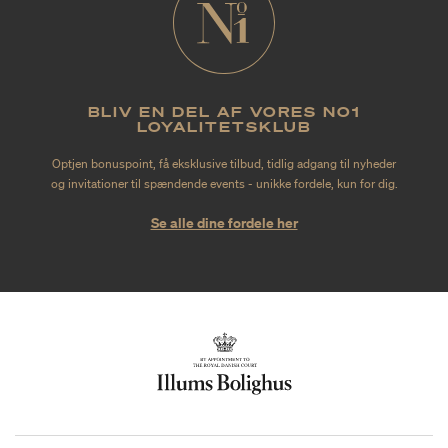
BLIV EN DEL AF VORES NO1
LOYALITETSKLUB
Optjen bonuspoint, få eksklusive tilbud, tidlig adgang til nyheder
og invitationer til spændende events - unikke fordele, kun for dig.
Se alle dine fordele her