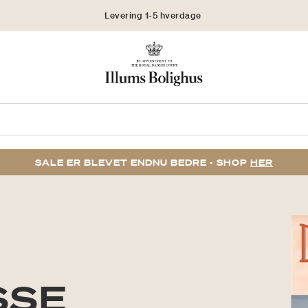
Levering 1-5 hverdage
Click & Collect | Bestil online - hent i butikken
30 dages returret
SALE ER BLEVET ENDNU BEDRE - SHOP
HER
SSE